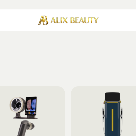
l
i
x
B
e
a
u
t
y
G
e
r
ä