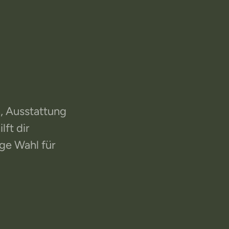
dio
pport
, Ausstattung
ft dir
ige Wahl für