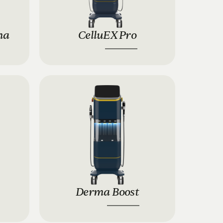
ma
CelluEX Pro
9900 €
12.900 €
Derma Boost
11.900 €
14.900 €