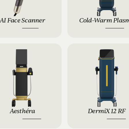
AI Face Scanner
Cold-Warm Plas
3900 €
6900 €
9900 €
12.900 €
Aesthéra
DermiX 12 RF
10.900 €
12.900 €
10.900 €
16.900 €