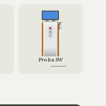
Pro Ice 3W 
14.900 €
18.900 €