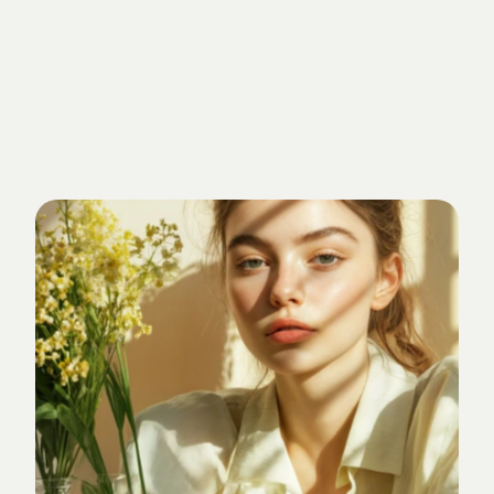
Getrieben
von
Standards.
Verankert
im
Studio-Alltag.