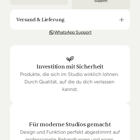
Support
Versand & Lieferung
Unsere Lieferung ist in der Regel in 3-8 Tagen bei 
WhatsApp Support
Dir. Nach Bestellung halten wir Sie über den Status 
Ihrer Bestellung auf dem Laufenden. Sofern wir 
keine Produkte mehr auf Lager haben kann sich die 
Lieferung unter Umständen um einige Tage 
verzögern.
Investition mit Sicherheit
Produkte, die sich im Studio wirklich lohnen. 
Durch Qualität, auf die du dich verlassen 
kannst.
Für moderne Studios gemacht
Design und Funktion perfekt abgestimmt auf 
professionelle Behandlungen und einen 