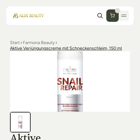
Start
Farmona Beauty
Start
Aktive Verjüngungscreme mit Schneckenschleim, 150 ml
Unternehmen
Shop
Kosmetik
Collections
Einrichtung Studio
Alix Beauty
Contact
Support
Desinfektion
Ästhetik
FAQs
Luxmer
Orders & Returns
Aktive 