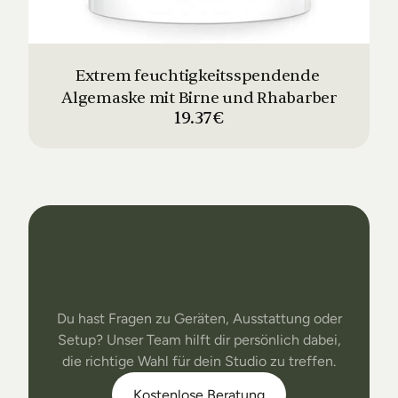
Extrem feuchtigkeitsspendende 
Algemaske mit Birne und Rhabarber
19.37€
Dein
Studio
Unser
Support
Du hast Fragen zu Geräten, Ausstattung oder
Setup? Unser Team hilft dir persönlich dabei,
die richtige Wahl für dein Studio zu treffen.
Kostenlose Beratung