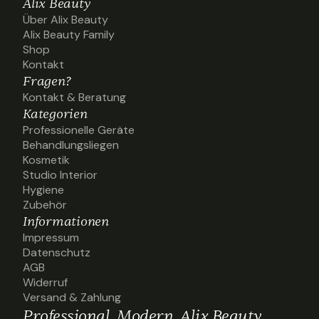
Alix Beauty
Über Alix Beauty
Über Alix Beauty
Alix Beauty Family
Alix Beauty Family
Shop
Shop
Kontakt
Kontakt
Fragen?
Kontakt & Beratung
Kontakt & Beratung
Kategorien
Professionelle Geräte
Professionelle Geräte
Behandlungsliegen
Behandlungsliegen
Kosmetik
Kosmetik
Studio Interior
Studio Interior
Hygiene
Hygiene
Zubehör
Zubehör
Informationen
Impressum
Impressum
Datenschutz
Datenschutz
AGB
AGB
Widerruf
Widerruf
Versand & Zahlung
Versand & Zahlung
Professional. Modern. Alix Beauty.