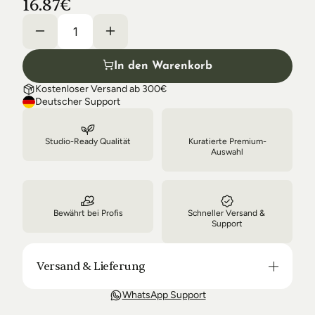
16.87€
Shipping & Delivery
In den Warenkorb
Kostenloser Versand ab 300€
Deutscher Support
Studio-Ready Qualität
Kuratierte Premium-
Auswahl
Bewährt bei Profis
Schneller Versand & 
Support
Versand & Lieferung
Unsere Lieferung ist in der Regel in 3-8 Tagen bei 
WhatsApp Support
Dir. Nach Bestellung halten wir Sie über den Status 