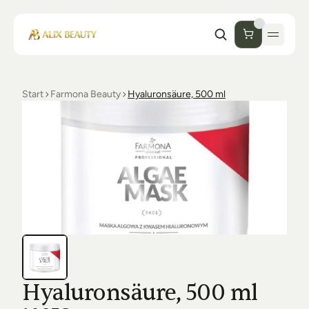
Start
Farmona Beauty
Hyaluronsäure, 500 ml
Start
Unternehmen
Shop
Kosmetik
Collections
Einrichtung Studio
Alix Beauty
Contact
Support
Desinfektion
Ästhetik
FAQs
Hyaluronsäure, 500 ml
Luxmer
Orders & Returns