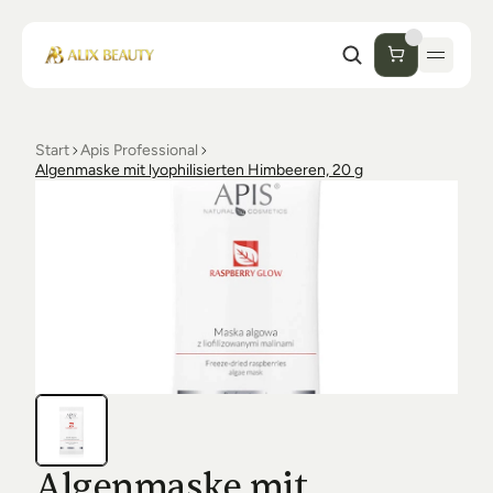
Start
Apis Professional
Start
Algenmaske mit lyophilisierten Himbeeren, 20 g
Unternehmen
Shop
Kosmetik
Collections
Einrichtung Studio
Alix Beauty
Contact
Support
Desinfektion
Ästhetik
FAQs
Luxmer
Orders & Returns
Algenmaske mit 