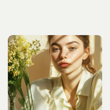
Getrieben
von
Standards.
Verankert
im
Studio-Alltag.