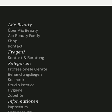
Alix Beauty
Über Alix Beauty
Über Alix Beauty
Alix Beauty Family
Alix Beauty Family
Shop
Shop
Kontakt
Kontakt
Fragen?
Kontakt & Beratung
Kontakt & Beratung
Kategorien
Professionelle Geräte
Professionelle Geräte
Behandlungsliegen
Behandlungsliegen
Kosmetik
Kosmetik
Studio Interior
Studio Interior
Hygiene
Hygiene
Zubehör
Zubehör
Informationen
Impressum
Impressum