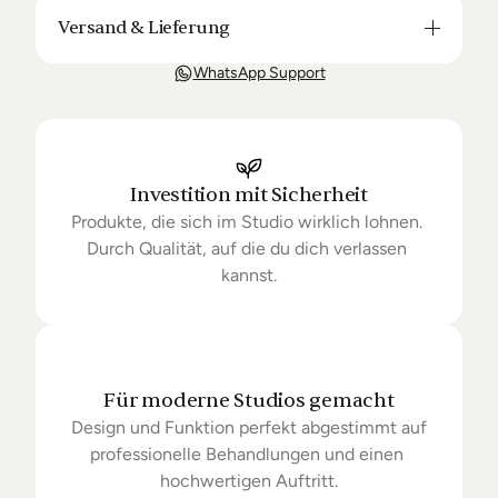
Versand & Lieferung
Unsere Lieferung ist in der Regel in 3-8 Tagen bei 
WhatsApp Support
Dir. Nach Bestellung halten wir Sie über den Status 
Ihrer Bestellung auf dem Laufenden. Sofern wir 
keine Produkte mehr auf Lager haben kann sich die 
Lieferung unter Umständen um einige Tage 
verzögern.
Investition mit Sicherheit
Produkte, die sich im Studio wirklich lohnen. 
Durch Qualität, auf die du dich verlassen 
kannst.
Für moderne Studios gemacht
Design und Funktion perfekt abgestimmt auf 
professionelle Behandlungen und einen 
hochwertigen Auftritt.