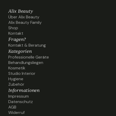
Alix Beauty
Über Alix Beauty
Über Alix Beauty
Alix Beauty Family
Alix Beauty Family
Shop
Shop
Kontakt
Kontakt
Fragen?
Kontakt & Beratung
Kontakt & Beratung
Kategorien
Professionelle Geräte
Professionelle Geräte
Behandlungsliegen
Behandlungsliegen
Kosmetik
Kosmetik
Studio Interior
Studio Interior
Hygiene
Hygiene
Zubehör
Zubehör
Informationen
Impressum
Impressum
Datenschutz
Datenschutz
AGB
AGB
Widerruf