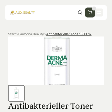
Start
Farmona Beauty
Antibakterieller Toner 500 ml
Start
Unternehmen
Shop
Kosmetik
Collections
Einrichtung Studio
Alix Beauty
Contact
Support
Desinfektion
Ästhetik
FAQs
Antibakterieller Toner 
Luxmer
Orders & Returns