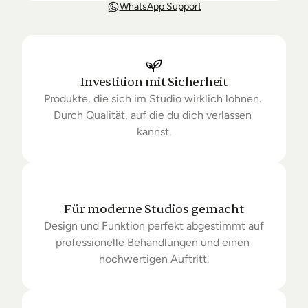
Unsere Lieferung ist in der Regel in 3-8 Tagen bei 
WhatsApp Support
Dir. Nach Bestellung halten wir Sie über den Status 
Ihrer Bestellung auf dem Laufenden. Sofern wir 
keine Produkte mehr auf Lager haben kann sich die 
Lieferung unter Umständen um einige Tage 
verzögern.
Investition mit Sicherheit
Produkte, die sich im Studio wirklich lohnen. 
Durch Qualität, auf die du dich verlassen 
kannst.
Für moderne Studios gemacht
Design und Funktion perfekt abgestimmt auf 
professionelle Behandlungen und einen 
hochwertigen Auftritt.