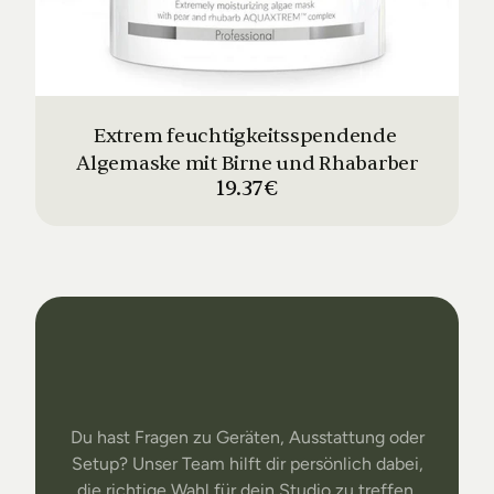
Extrem feuchtigkeitsspendende 
Algemaske mit Birne und Rhabarber
19.37€
Dein
Studio
Unser
Support
Du hast Fragen zu Geräten, Ausstattung oder
Setup? Unser Team hilft dir persönlich dabei,
die richtige Wahl für dein Studio zu treffen.