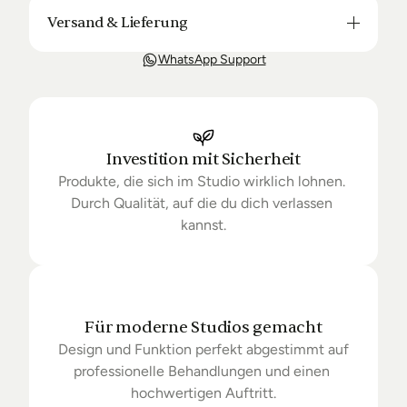
Versand & Lieferung
Unsere Lieferung ist in der Regel in 3-8 Tagen bei 
WhatsApp Support
Dir. Nach Bestellung halten wir Sie über den Status 
Ihrer Bestellung auf dem Laufenden. Sofern wir 
keine Produkte mehr auf Lager haben kann sich die 
Lieferung unter Umständen um einige Tage 
verzögern.
Investition mit Sicherheit
Produkte, die sich im Studio wirklich lohnen. 
Durch Qualität, auf die du dich verlassen 
kannst.
Für moderne Studios gemacht
Design und Funktion perfekt abgestimmt auf 
professionelle Behandlungen und einen 
hochwertigen Auftritt.