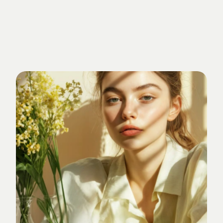
Getrieben
von
Standards.
Verankert
im
Studio-Alltag.