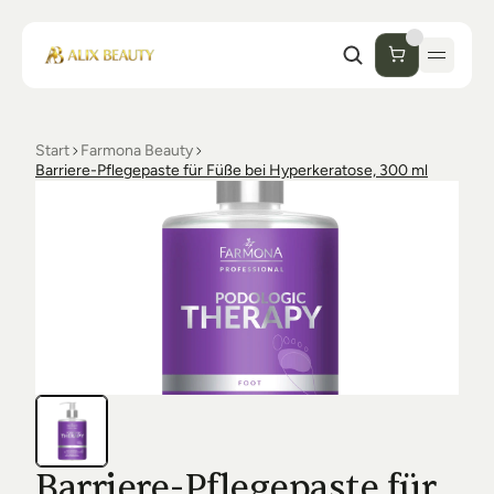
Start
Farmona Beauty
Start
Barriere-Pflegepaste für Füße bei Hyperkeratose, 300 ml
Unternehmen
Shop
Kosmetik
Collections
Einrichtung Studio
Alix Beauty
Contact
Support
Desinfektion
Ästhetik
FAQs
Luxmer
Orders & Returns
Barriere-Pflegepaste für 