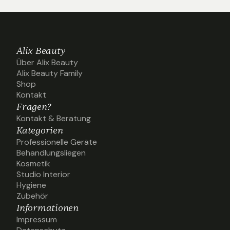
Alix Beauty
Über Alix Beauty
Über Alix Beauty
Alix Beauty Family
Alix Beauty Family
Shop
Shop
Kontakt
Kontakt
Fragen?
Kontakt & Beratung
Kontakt & Beratung
Kategorien
Professionelle Geräte
Professionelle Geräte
Behandlungsliegen
Behandlungsliegen
Kosmetik
Kosmetik
Studio Interior
Studio Interior
Hygiene
Hygiene
Zubehör
Zubehör
Informationen
Impressum
Impressum