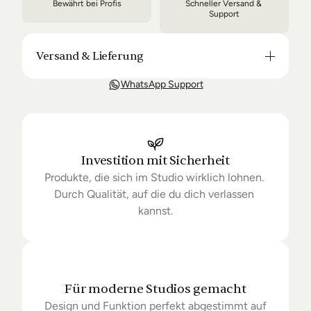
Bewährt bei Profis
Schneller Versand & 
Support
Versand & Lieferung
Unsere Lieferung ist in der Regel in 3-8 Tagen bei 
WhatsApp Support
Dir. Nach Bestellung halten wir Sie über den Status 
Ihrer Bestellung auf dem Laufenden. Sofern wir 
keine Produkte mehr auf Lager haben kann sich die 
Lieferung unter Umständen um einige Tage 
verzögern.
Investition mit Sicherheit
Produkte, die sich im Studio wirklich lohnen. 
Durch Qualität, auf die du dich verlassen 
kannst.
Für moderne Studios gemacht
Design und Funktion perfekt abgestimmt auf 