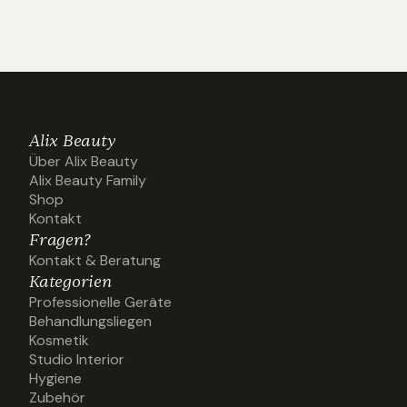
Alix Beauty
Über Alix Beauty
Über Alix Beauty
Alix Beauty Family
Alix Beauty Family
Shop
Shop
Kontakt
Kontakt
Fragen?
Kontakt & Beratung
Kontakt & Beratung
Kategorien
Professionelle Geräte
Professionelle Geräte
Behandlungsliegen
Behandlungsliegen
Kosmetik
Kosmetik
Studio Interior
Studio Interior
Hygiene
Hygiene
Zubehör