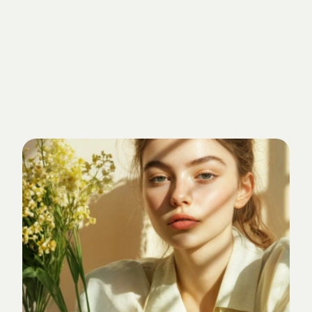
Getrieben
von
Standards.
Verankert
im
Studio-Alltag.