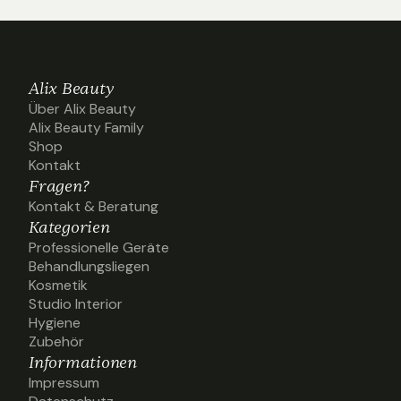
Alix Beauty
Über Alix Beauty
Über Alix Beauty
Alix Beauty Family
Alix Beauty Family
Shop
Shop
Kontakt
Kontakt
Fragen?
Kontakt & Beratung
Kontakt & Beratung
Kategorien
Professionelle Geräte
Professionelle Geräte
Behandlungsliegen
Behandlungsliegen
Kosmetik
Kosmetik
Studio Interior
Studio Interior
Hygiene
Hygiene
Zubehör
Zubehör
Informationen
Impressum
Impressum