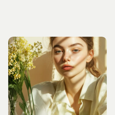
Getrieben
von
Standards.
Verankert
im
Studio-Alltag.