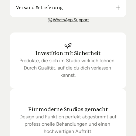
Versand & Lieferung
Unsere Lieferung ist in der Regel in 3-8 Tagen bei 
WhatsApp Support
Dir. Nach Bestellung halten wir Sie über den Status 
Ihrer Bestellung auf dem Laufenden. Sofern wir 
keine Produkte mehr auf Lager haben kann sich die 
Lieferung unter Umständen um einige Tage 
verzögern.
Investition mit Sicherheit
Produkte, die sich im Studio wirklich lohnen. 
Durch Qualität, auf die du dich verlassen 
kannst.
Für moderne Studios gemacht
Design und Funktion perfekt abgestimmt auf 
professionelle Behandlungen und einen 
hochwertigen Auftritt.