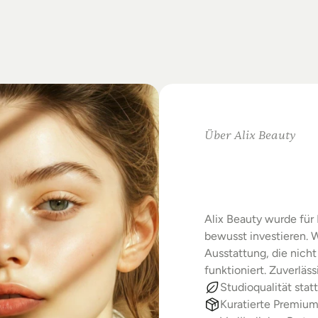
on
Standards.
m
Studio-Alltag.
Über Alix Beauty
Klare
Au
Starke
E
Alix Beauty wurde für 
bewusst investieren. W
Ausstattung, die nicht 
funktioniert. Zuverläs
Studioqualität statt
Kuratierte Premiu