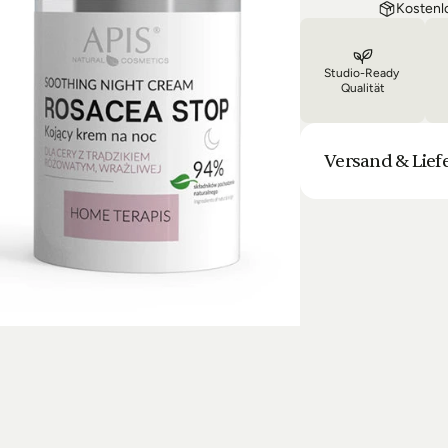
Kostenl
Studio-Ready 
Qualität
Versand & Lief
Unsere Lieferung is
Bestellung halten 
Laufenden. Sofern
sich die Lieferun