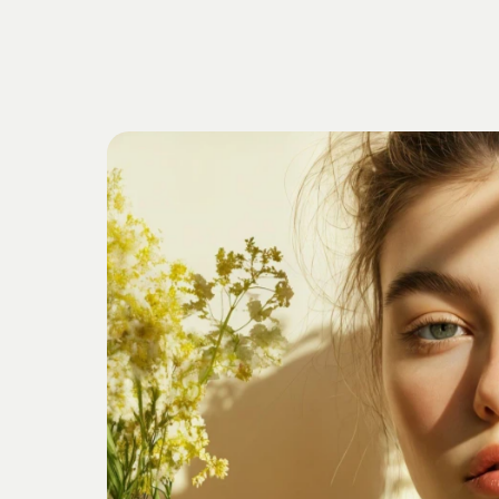
Getrieben
v
Verankert
i