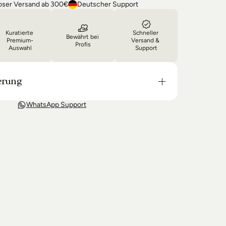
oser Versand ab 300€
Deutscher Support
Kuratierte 
Schneller 
Bewährt bei 
Premium-
Versand & 
Profis
Auswahl
Support
erung
t in der Regel in 3-8 Tagen bei Dir. Nach 
WhatsApp Support
wir Sie über den Status Ihrer Bestellung auf dem 
 wir keine Produkte mehr auf Lager haben kann 
g unter Umständen um einige Tage verzögern.