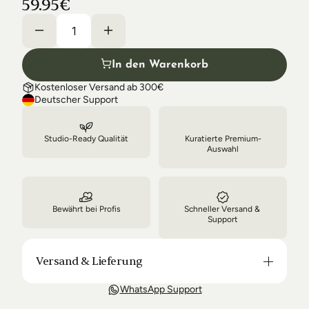
59.95€
Shipping & Delivery
In den Warenkorb
Kostenloser Versand ab 300€
Deutscher Support
Studio-Ready Qualität
Kuratierte Premium-
Auswahl
Bewährt bei Profis
Schneller Versand & 
Support
Versand & Lieferung
Unsere Lieferung ist in der Regel in 3-8 Tagen bei 
WhatsApp Support
Dir. Nach Bestellung halten wir Sie über den Status 