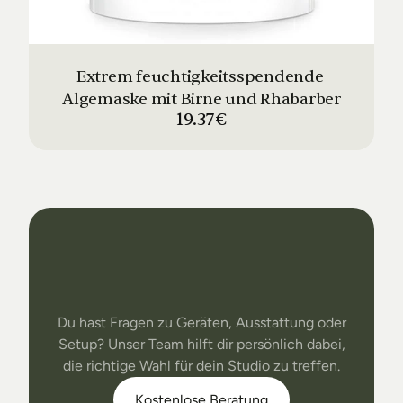
Extrem feuchtigkeitsspendende 
Algemaske mit Birne und Rhabarber
19.37€
Dein
Studio
Unser
Support
Du hast Fragen zu Geräten, Ausstattung oder
Setup? Unser Team hilft dir persönlich dabei,
die richtige Wahl für dein Studio zu treffen.
Kostenlose Beratung