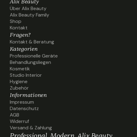
Alix Beauty
Über Alix Beauty
Über Alix Beauty
Alix Beauty Family
Alix Beauty Family
Shop
Shop
Kontakt
Kontakt
Fragen?
Kontakt & Beratung
Kontakt & Beratung
Kategorien
Professionelle Geräte
Professionelle Geräte
Behandlungsliegen
Behandlungsliegen
Kosmetik
Kosmetik
Studio Interior
Studio Interior
Hygiene
Hygiene
Zubehör
Zubehör
Informationen
Impressum
Impressum
Datenschutz
Datenschutz
AGB
AGB
Widerruf
Widerruf
Versand & Zahlung
Versand & Zahlung
Professional. Modern. Alix Beauty.