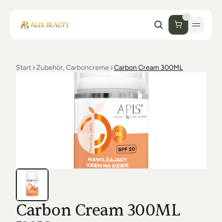
Start
Zubehör, Carboncreme
Carbon Cream 300ML
Start
Unternehmen
Shop
Kosmetik
Collections
Einrichtung Studio
Alix Beauty
Contact
Support
Desinfektion
Ästhetik
FAQs
Carbon Cream 300ML
Luxmer
Orders & Returns