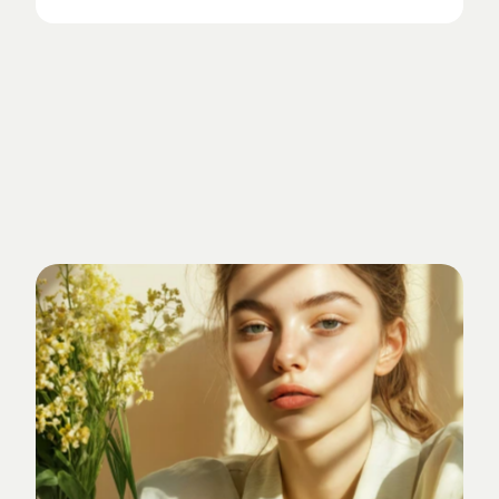
Getrieben
von
Standards.
Verankert
im
Studio-Alltag.