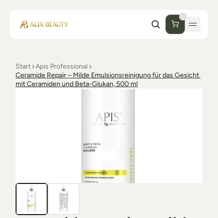
Start
Apis Professional
Start
Ceramide Repair – Milde Emulsionsreinigung für das Gesicht 
mit Ceramiden und Beta-Glukan, 500 ml
Unternehmen
Shop
Kosmetik
Collections
Einrichtung Studio
Alix Beauty
Contact
Support
Desinfektion
Ästhetik
FAQs
Luxmer
Orders & Returns