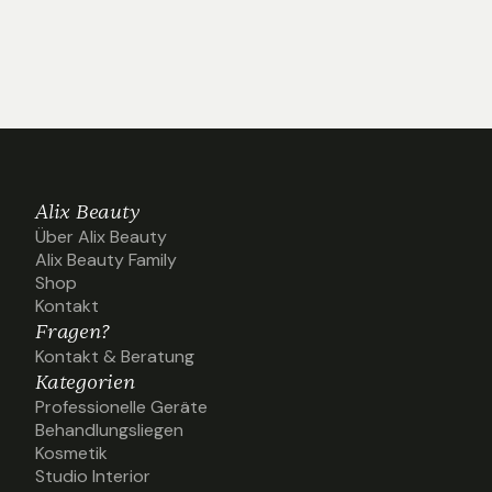
alixbeautys
@alixbeautys
@alixbeautys
@alixbeaut
Alix Beauty
Über Alix Beauty
Über Alix Beauty
Alix Beauty Family
Alix Beauty Family
Shop
Shop
Kontakt
Kontakt
Fragen?
Kontakt & Beratung
Kontakt & Beratung
Kategorien
Professionelle Geräte
Professionelle Geräte
Behandlungsliegen
Behandlungsliegen
Kosmetik
Kosmetik
Studio Interior