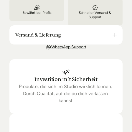
Bewährt bei Profis
Schneller Versand & 
Support
Versand & Lieferung
Unsere Lieferung ist in der Regel in 3-8 Tagen bei 
WhatsApp Support
Dir. Nach Bestellung halten wir Sie über den Status 
Ihrer Bestellung auf dem Laufenden. Sofern wir 
keine Produkte mehr auf Lager haben kann sich die 
Lieferung unter Umständen um einige Tage 
verzögern.
Investition mit Sicherheit
Produkte, die sich im Studio wirklich lohnen. 
Durch Qualität, auf die du dich verlassen 
kannst.