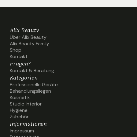
Alix Beauty
Über Alix Beauty
Über Alix Beauty
Alix Beauty Family
Alix Beauty Family
Shop
Shop
Kontakt
Kontakt
Fragen?
Kontakt & Beratung
Kontakt & Beratung
Kategorien
Professionelle Geräte
Professionelle Geräte
Behandlungsliegen
Behandlungsliegen
Kosmetik
Kosmetik
Studio Interior
Studio Interior
Hygiene
Hygiene
Zubehör
Zubehör
Informationen
Impressum
Impressum