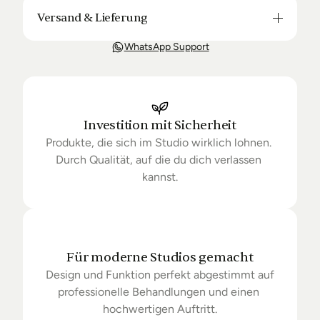
Versand & Lieferung
Unsere Lieferung ist in der Regel in 3-8 Tagen bei 
WhatsApp Support
Dir. Nach Bestellung halten wir Sie über den Status 
Ihrer Bestellung auf dem Laufenden. Sofern wir 
keine Produkte mehr auf Lager haben kann sich die 
Lieferung unter Umständen um einige Tage 
verzögern.
Investition mit Sicherheit
Produkte, die sich im Studio wirklich lohnen. 
Durch Qualität, auf die du dich verlassen 
kannst.
Für moderne Studios gemacht
Design und Funktion perfekt abgestimmt auf 
professionelle Behandlungen und einen 
hochwertigen Auftritt.