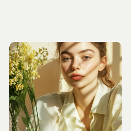
Getrieben
von
Standards.
Verankert
im
Studio-Alltag.