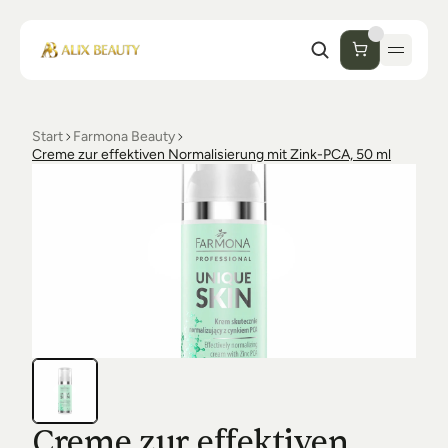
Start
Farmona Beauty
Start
Creme zur effektiven Normalisierung mit Zink-PCA, 50 ml
Unternehmen
Shop
Kosmetik
Collections
Einrichtung Studio
Alix Beauty
Contact
Support
Desinfektion
Ästhetik
FAQs
Luxmer
Orders & Returns
Creme zur effektiven 