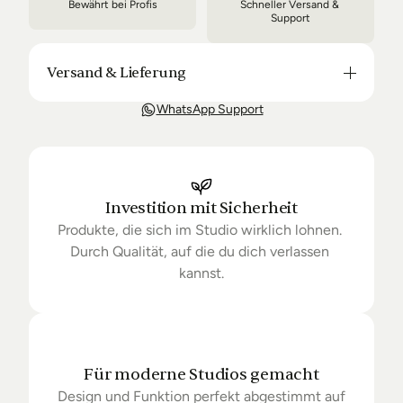
Bewährt bei Profis
Schneller Versand & 
Support
Versand & Lieferung
Unsere Lieferung ist in der Regel in 3-8 Tagen bei 
WhatsApp Support
Dir. Nach Bestellung halten wir Sie über den Status 
Ihrer Bestellung auf dem Laufenden. Sofern wir 
keine Produkte mehr auf Lager haben kann sich die 
Lieferung unter Umständen um einige Tage 
verzögern.
Investition mit Sicherheit
Produkte, die sich im Studio wirklich lohnen. 
Durch Qualität, auf die du dich verlassen 
kannst.
Für moderne Studios gemacht
Design und Funktion perfekt abgestimmt auf 