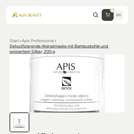
Start
Apis Professional
Start
Detoxifizierende Alginatmaske mit Bambuskohle und 
ionisiertem Silber, 200 g
Unternehmen
Shop
Kosmetik
Collections
Einrichtung Studio
Alix Beauty
Contact
Support
Desinfektion
Ästhetik
FAQs
Luxmer
Orders & Returns