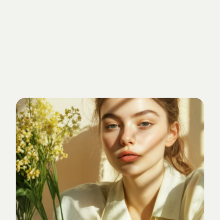
Getrieben
von
Standards.
Verankert
im
Studio-Alltag.