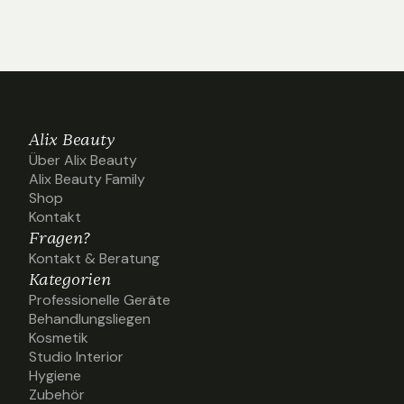
Alix Beauty
Über Alix Beauty
Über Alix Beauty
Alix Beauty Family
Alix Beauty Family
Shop
Shop
Kontakt
Kontakt
Fragen?
Kontakt & Beratung
Kontakt & Beratung
Kategorien
Professionelle Geräte
Professionelle Geräte
Behandlungsliegen
Behandlungsliegen
Kosmetik
Kosmetik
Studio Interior
Studio Interior
Hygiene
Hygiene
Zubehör