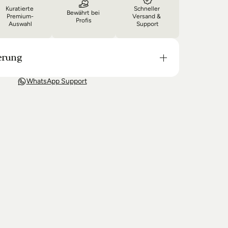
Kuratierte 
Schneller 
Bewährt bei 
Premium-
Versand & 
Profis
Auswahl
Support
erung
t in der Regel in 3-8 Tagen bei Dir. Nach 
WhatsApp Support
wir Sie über den Status Ihrer Bestellung auf dem 
 wir keine Produkte mehr auf Lager haben kann 
g unter Umständen um einige Tage verzögern.