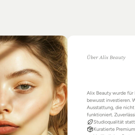
on
Standards.
m
Studio-Alltag.
Über Alix Beauty
Klare
Au
Starke
E
Alix Beauty wurde für 
bewusst investieren. W
Ausstattung, die nicht 
funktioniert. Zuverläs
Studioqualität statt
Kuratierte Premiu