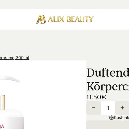
ercreme, 300 ml
Duftend
Körperc
11.50€
Kostenl