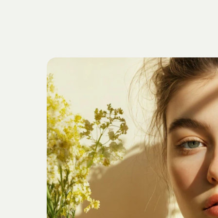
Getrieben
v
Verankert
i