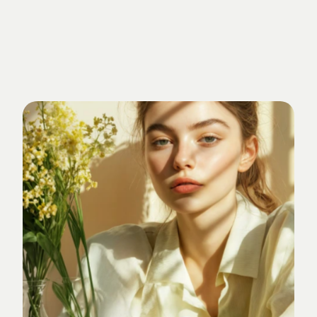
Getrieben
von
Standards.
Verankert
im
Studio-Alltag.