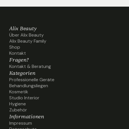
Alix Beauty
Über Alix Beauty
Über Alix Beauty
Alix Beauty Family
Alix Beauty Family
Shop
Shop
Kontakt
Kontakt
Fragen?
Kontakt & Beratung
Kontakt & Beratung
Kategorien
Professionelle Geräte
Professionelle Geräte
Behandlungsliegen
Behandlungsliegen
Kosmetik
Kosmetik
Studio Interior
Studio Interior
Hygiene
Hygiene
Zubehör
Zubehör
Informationen
Impressum
Impressum