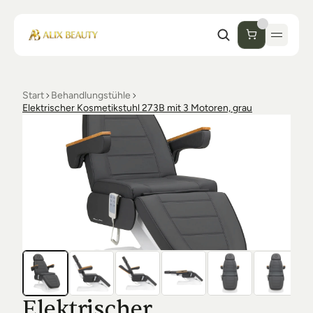
Start
Behandlungstühle
Start
Elektrischer Kosmetikstuhl 273B mit 3 Motoren, grau
Unternehmen
Shop
Kosmetik
Collections
Einrichtung Studio
Alix Beauty
Contact
Support
Desinfektion
Ästhetik
FAQs
Luxmer
Orders & Returns
Elektrischer 