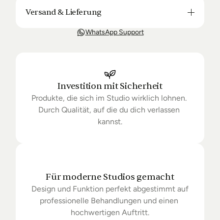
Versand & Lieferung
Unsere Lieferung ist in der Regel in 3-8 Tagen bei 
WhatsApp Support
Dir. Nach Bestellung halten wir Sie über den Status 
Ihrer Bestellung auf dem Laufenden. Sofern wir 
keine Produkte mehr auf Lager haben kann sich die 
Lieferung unter Umständen um einige Tage 
verzögern.
Investition mit Sicherheit
Produkte, die sich im Studio wirklich lohnen. 
Durch Qualität, auf die du dich verlassen 
kannst.
Für moderne Studios gemacht
Design und Funktion perfekt abgestimmt auf 
professionelle Behandlungen und einen 
hochwertigen Auftritt.