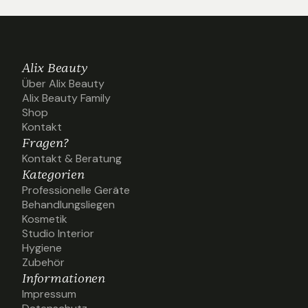
Alix Beauty
Über Alix Beauty
Über Alix Beauty
Alix Beauty Family
Alix Beauty Family
Shop
Shop
Kontakt
Kontakt
Fragen?
Kontakt & Beratung
Kontakt & Beratung
Kategorien
Professionelle Geräte
Professionelle Geräte
Behandlungsliegen
Behandlungsliegen
Kosmetik
Kosmetik
Studio Interior
Studio Interior
Hygiene
Hygiene
Zubehör
Zubehör
Informationen
Impressum
Impressum