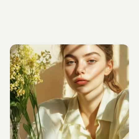
Getrieben
von
Standards.
Verankert
im
Studio-Alltag.