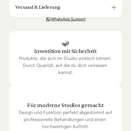
Versand & Lieferung
Unsere Lieferung ist in der Regel in 3-8 Tagen bei 
WhatsApp Support
Dir. Nach Bestellung halten wir Sie über den Status 
Ihrer Bestellung auf dem Laufenden. Sofern wir 
keine Produkte mehr auf Lager haben kann sich die 
Lieferung unter Umständen um einige Tage 
verzögern.
Investition mit Sicherheit
Produkte, die sich im Studio wirklich lohnen. 
Durch Qualität, auf die du dich verlassen 
kannst.
Für moderne Studios gemacht
Design und Funktion perfekt abgestimmt auf 
professionelle Behandlungen und einen 
hochwertigen Auftritt.