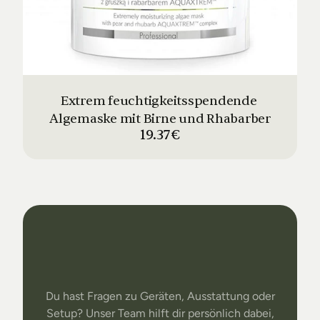
Extrem feuchtigkeitsspendende 
Algemaske mit Birne und Rhabarber
19.37€
Dein
Studio
Unser
Support
Du hast Fragen zu Geräten, Ausstattung oder
Setup? Unser Team hilft dir persönlich dabei,