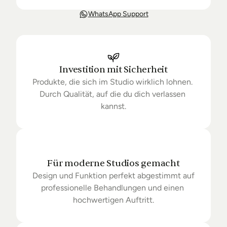
Unsere Lieferung ist in der Regel in 3-8 Tagen bei 
WhatsApp Support
Dir. Nach Bestellung halten wir Sie über den Status 
Ihrer Bestellung auf dem Laufenden. Sofern wir 
keine Produkte mehr auf Lager haben kann sich die 
Lieferung unter Umständen um einige Tage 
verzögern.
Investition mit Sicherheit
Produkte, die sich im Studio wirklich lohnen. 
Durch Qualität, auf die du dich verlassen 
kannst.
Für moderne Studios gemacht
Design und Funktion perfekt abgestimmt auf 
professionelle Behandlungen und einen 
hochwertigen Auftritt.