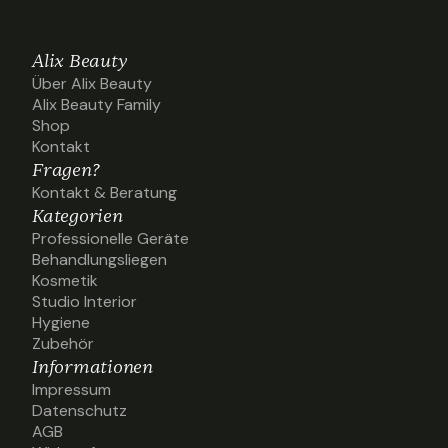
Alix Beauty
Über Alix Beauty
Über Alix Beauty
Alix Beauty Family
Alix Beauty Family
Shop
Shop
Kontakt
Kontakt
Fragen?
Kontakt & Beratung
Kontakt & Beratung
Kategorien
Professionelle Geräte
Professionelle Geräte
Behandlungsliegen
Behandlungsliegen
Kosmetik
Kosmetik
Studio Interior
Studio Interior
Hygiene
Hygiene
Zubehör
Zubehör
Informationen
Impressum
Impressum
Datenschutz
Datenschutz
AGB