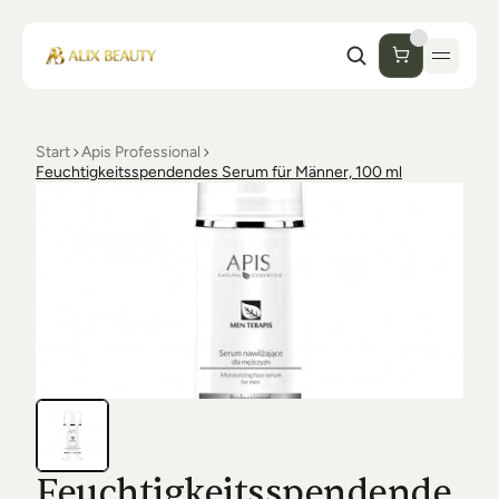
Start
Apis Professional
Start
Feuchtigkeitsspendendes Serum für Männer, 100 ml
Unternehmen
Shop
Kosmetik
Collections
Einrichtung Studio
Alix Beauty
Contact
Support
Desinfektion
Ästhetik
FAQs
Luxmer
Orders & Returns
Feuchtigkeitsspendende