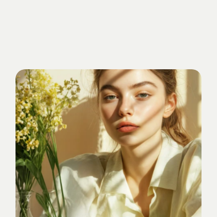
Getrieben
von
Standards.
Verankert
im
Studio-Alltag.