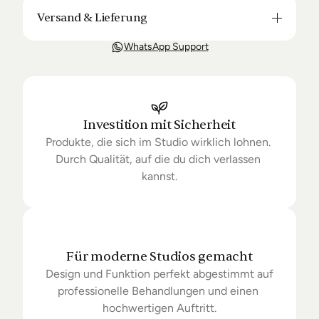
Versand & Lieferung
Unsere Lieferung ist in der Regel in 3-8 Tagen bei 
WhatsApp Support
Dir. Nach Bestellung halten wir Sie über den Status 
Ihrer Bestellung auf dem Laufenden. Sofern wir 
keine Produkte mehr auf Lager haben kann sich die 
Lieferung unter Umständen um einige Tage 
verzögern.
Investition mit Sicherheit
Produkte, die sich im Studio wirklich lohnen. 
Durch Qualität, auf die du dich verlassen 
kannst.
Für moderne Studios gemacht
Design und Funktion perfekt abgestimmt auf 
professionelle Behandlungen und einen 
hochwertigen Auftritt.