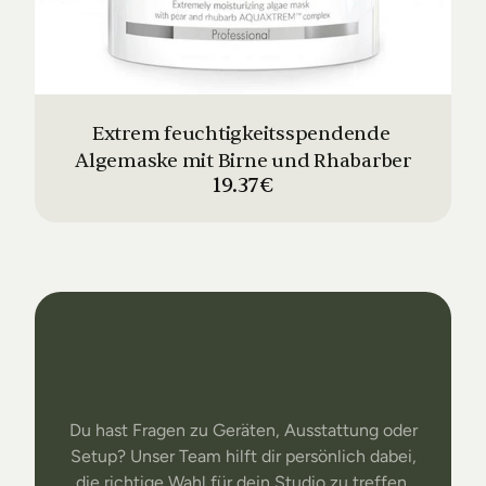
Extrem feuchtigkeitsspendende 
Algemaske mit Birne und Rhabarber
19.37€
Dein
Studio
Unser
Support
Du hast Fragen zu Geräten, Ausstattung oder
Setup? Unser Team hilft dir persönlich dabei,
die richtige Wahl für dein Studio zu treffen.