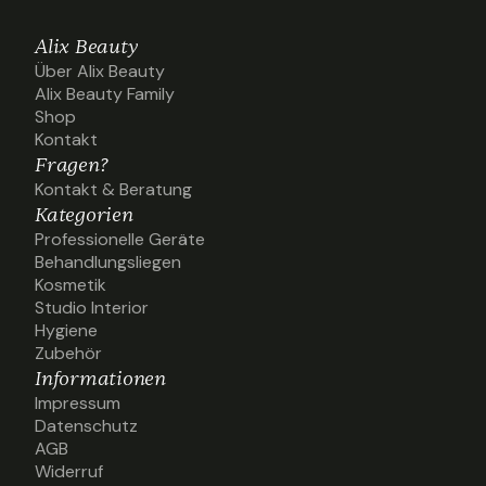
Alix Beauty
Über Alix Beauty
Über Alix Beauty
Alix Beauty Family
Alix Beauty Family
Shop
Shop
Kontakt
Kontakt
Fragen?
Kontakt & Beratung
Kontakt & Beratung
Kategorien
Professionelle Geräte
Professionelle Geräte
Behandlungsliegen
Behandlungsliegen
Kosmetik
Kosmetik
Studio Interior
Studio Interior
Hygiene
Hygiene
Zubehör
Zubehör
Informationen
Impressum
Impressum
Datenschutz
Datenschutz
AGB
AGB
Widerruf