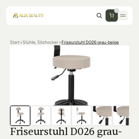
Start
Stühle, Sitzhocker
Friseurstuhl D026 grau-beige
Start
Unternehmen
Shop
Kosmetik
Collections
Einrichtung Studio
Alix Beauty
Contact
Support
Desinfektion
Ästhetik
FAQs
Friseurstuhl D026 grau-
Luxmer
Orders & Returns