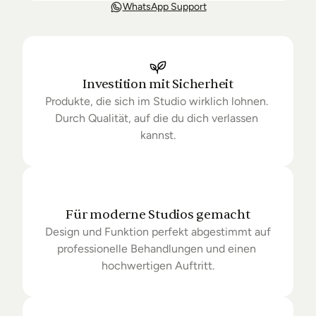
Unsere Lieferung ist in der Regel in 3-8 Tagen bei 
WhatsApp Support
Dir. Nach Bestellung halten wir Sie über den Status 
Ihrer Bestellung auf dem Laufenden. Sofern wir 
keine Produkte mehr auf Lager haben kann sich die 
Lieferung unter Umständen um einige Tage 
verzögern.
Investition mit Sicherheit
Produkte, die sich im Studio wirklich lohnen. 
Durch Qualität, auf die du dich verlassen 
kannst.
Für moderne Studios gemacht
Design und Funktion perfekt abgestimmt auf 
professionelle Behandlungen und einen 
hochwertigen Auftritt.