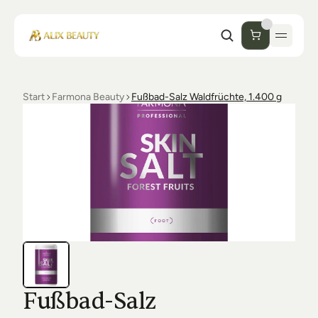
Start
Farmona Beauty
Fußbad-Salz Waldfrüchte, 1.400 g
Start
Unternehmen
Shop
Kosmetik
Collections
Einrichtung Studio
Alix Beauty
Contact
Support
Desinfektion
Ästhetik
FAQs
Fußbad-Salz 
Luxmer
Orders & Returns