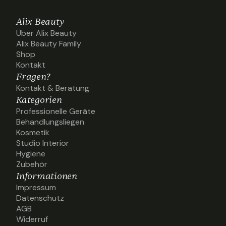
Alix Beauty
Über Alix Beauty
Über Alix Beauty
Alix Beauty Family
Alix Beauty Family
Shop
Shop
Kontakt
Kontakt
Fragen?
Kontakt & Beratung
Kontakt & Beratung
Kategorien
Professionelle Geräte
Professionelle Geräte
Behandlungsliegen
Behandlungsliegen
Kosmetik
Kosmetik
Studio Interior
Studio Interior
Hygiene
Hygiene
Zubehör
Zubehör
Informationen
Impressum
Impressum
Datenschutz
Datenschutz
AGB
AGB
Widerruf