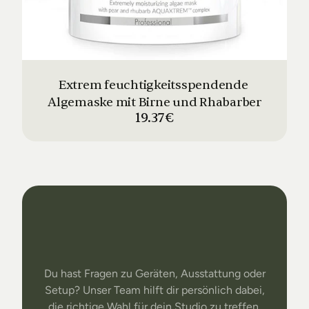
Extrem feuchtigkeitsspendende 
Algemaske mit Birne und Rhabarber
19.37€
Dein
Studio
Unser
Support
Du hast Fragen zu Geräten, Ausstattung oder
Setup? Unser Team hilft dir persönlich dabei,
die richtige Wahl für dein Studio zu treffen.