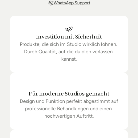
Unsere Lieferung ist in der Regel in 3-8 Tagen bei 
WhatsApp Support
Dir. Nach Bestellung halten wir Sie über den Status 
Ihrer Bestellung auf dem Laufenden. Sofern wir 
keine Produkte mehr auf Lager haben kann sich die 
Lieferung unter Umständen um einige Tage 
verzögern.
Investition mit Sicherheit
Produkte, die sich im Studio wirklich lohnen. 
Durch Qualität, auf die du dich verlassen 
kannst.
Für moderne Studios gemacht
Design und Funktion perfekt abgestimmt auf 
professionelle Behandlungen und einen 
hochwertigen Auftritt.