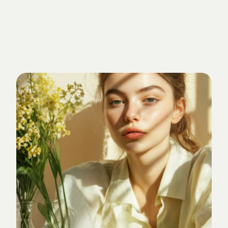
Getrieben
von
Standards.
Verankert
im
Studio-Alltag.