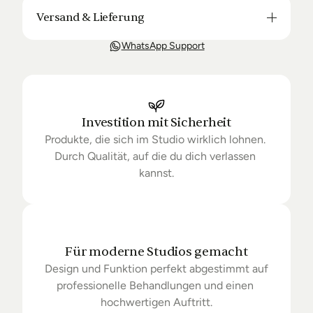
Versand & Lieferung
Unsere Lieferung ist in der Regel in 3-8 Tagen bei 
WhatsApp Support
Dir. Nach Bestellung halten wir Sie über den Status 
Ihrer Bestellung auf dem Laufenden. Sofern wir 
keine Produkte mehr auf Lager haben kann sich die 
Lieferung unter Umständen um einige Tage 
verzögern.
Investition mit Sicherheit
Produkte, die sich im Studio wirklich lohnen. 
Durch Qualität, auf die du dich verlassen 
kannst.
Für moderne Studios gemacht
Design und Funktion perfekt abgestimmt auf 
professionelle Behandlungen und einen 
hochwertigen Auftritt.