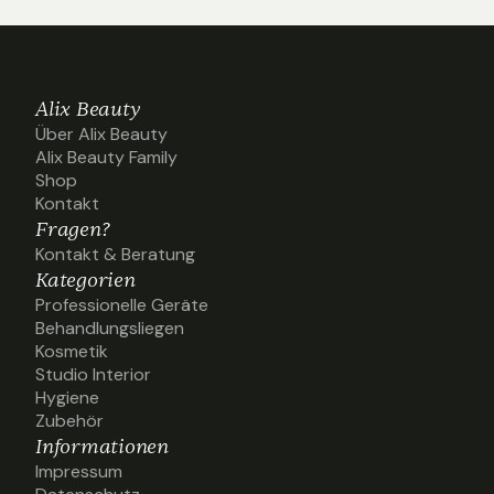
Alix Beauty
Über Alix Beauty
Über Alix Beauty
Alix Beauty Family
Alix Beauty Family
Shop
Shop
Kontakt
Kontakt
Fragen?
Kontakt & Beratung
Kontakt & Beratung
Kategorien
Professionelle Geräte
Professionelle Geräte
Behandlungsliegen
Behandlungsliegen
Kosmetik
Kosmetik
Studio Interior
Studio Interior
Hygiene
Hygiene
Zubehör
Zubehör
Informationen
Impressum
Impressum