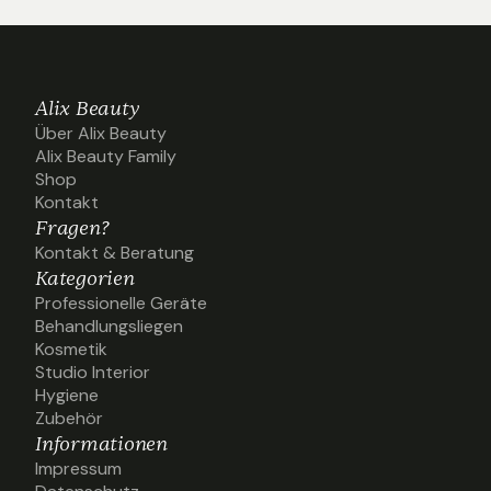
Alix Beauty
Über Alix Beauty
Über Alix Beauty
Alix Beauty Family
Alix Beauty Family
Shop
Shop
Kontakt
Kontakt
Fragen?
Kontakt & Beratung
Kontakt & Beratung
Kategorien
Professionelle Geräte
Professionelle Geräte
Behandlungsliegen
Behandlungsliegen
Kosmetik
Kosmetik
Studio Interior
Studio Interior
Hygiene
Hygiene
Zubehör
Zubehör
Informationen
Impressum
Impressum