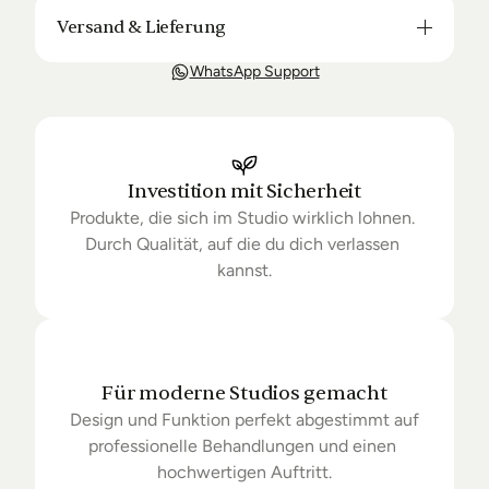
Versand & Lieferung
Unsere Lieferung ist in der Regel in 3-8 Tagen bei 
WhatsApp Support
Dir. Nach Bestellung halten wir Sie über den Status 
Ihrer Bestellung auf dem Laufenden. Sofern wir 
keine Produkte mehr auf Lager haben kann sich die 
Lieferung unter Umständen um einige Tage 
verzögern.
Investition mit Sicherheit
Produkte, die sich im Studio wirklich lohnen. 
Durch Qualität, auf die du dich verlassen 
kannst.
Für moderne Studios gemacht
Design und Funktion perfekt abgestimmt auf 
professionelle Behandlungen und einen 
hochwertigen Auftritt.