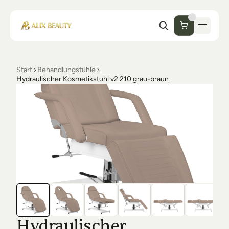
Start
Behandlungstühle
Start
Hydraulischer Kosmetikstuhl v2 210 grau-braun
Unternehmen
Shop
Kosmetik
Collections
Einrichtung Studio
Alix Beauty
Contact
Support
Desinfektion
Ästhetik
FAQs
Luxmer
Orders & Returns
Hydraulischer 