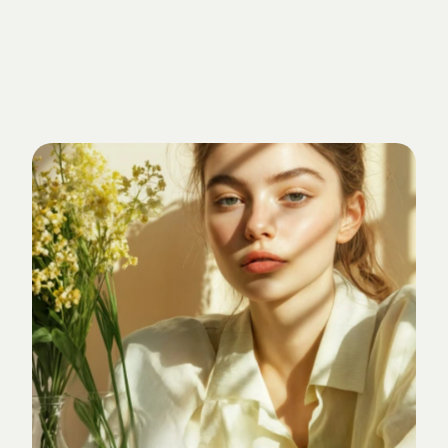
Getrieben
von
Standards.
Verankert
im
Studio-Alltag.