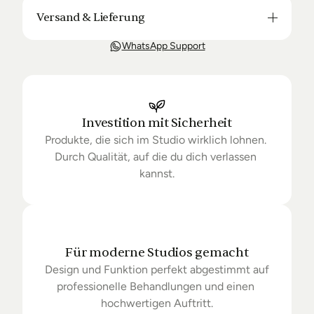
Versand & Lieferung
Unsere Lieferung ist in der Regel in 3-8 Tagen bei 
WhatsApp Support
Dir. Nach Bestellung halten wir Sie über den Status 
Ihrer Bestellung auf dem Laufenden. Sofern wir 
keine Produkte mehr auf Lager haben kann sich die 
Lieferung unter Umständen um einige Tage 
verzögern.
Investition mit Sicherheit
Produkte, die sich im Studio wirklich lohnen. 
Durch Qualität, auf die du dich verlassen 
kannst.
Für moderne Studios gemacht
Design und Funktion perfekt abgestimmt auf 
professionelle Behandlungen und einen 
hochwertigen Auftritt.