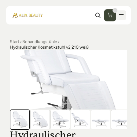
Start
Behandlungstühle
Start
Hydraulischer Kosmetikstuhl v2 210 weiß
Unternehmen
Shop
Kosmetik
Collections
Einrichtung Studio
Alix Beauty
Contact
Support
Desinfektion
Ästhetik
FAQs
Luxmer
Orders & Returns
Hydraulischer 