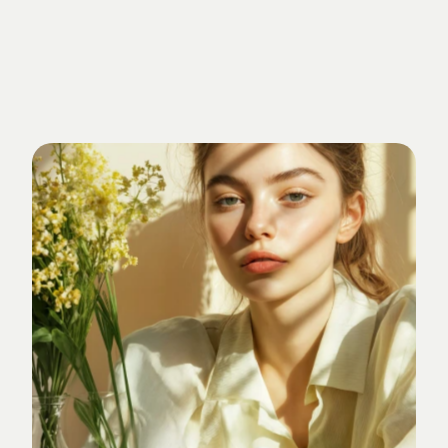
Getrieben
von
Standards.
Verankert
im
Studio-Alltag.