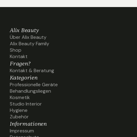
Alix Beauty
Über Alix Beauty
Über Alix Beauty
Alix Beauty Family
Alix Beauty Family
Shop
Shop
Kontakt
Kontakt
Fragen?
Kontakt & Beratung
Kontakt & Beratung
Kategorien
Professionelle Geräte
Professionelle Geräte
Behandlungsliegen
Behandlungsliegen
Kosmetik
Kosmetik
Studio Interior
Studio Interior
Hygiene
Hygiene
Zubehör
Zubehör
Informationen
Impressum
Impressum