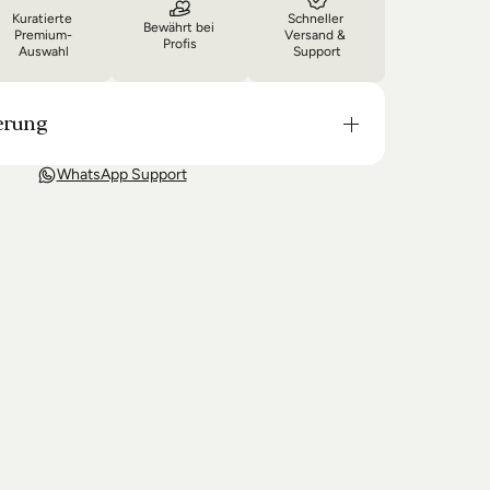
Kuratierte 
Schneller 
Bewährt bei 
Premium-
Versand & 
Profis
Auswahl
Support
erung
t in der Regel in 3-8 Tagen bei Dir. Nach 
WhatsApp Support
wir Sie über den Status Ihrer Bestellung auf dem 
 wir keine Produkte mehr auf Lager haben kann 
g unter Umständen um einige Tage verzögern.