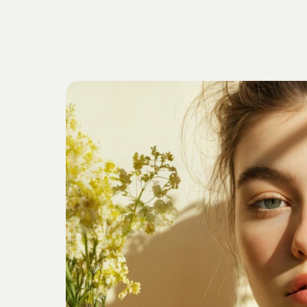
Getrieben
v
Verankert
i