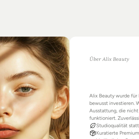
on
Standards.
m
Studio-Alltag.
Über Alix Beauty
Klare
Au
Starke
E
Alix Beauty wurde für 
bewusst investieren. W
Ausstattung, die nicht 
funktioniert. Zuverläs
Studioqualität statt
Kuratierte Premiu