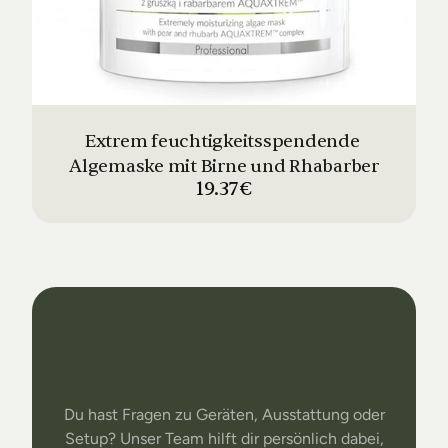
Extrem feuchtigkeitsspendende 
Algemaske mit Birne und Rhabarber
19.37€
Dein
Studio
Unser
Support
Du hast Fragen zu Geräten, Ausstattung oder
Setup? Unser Team hilft dir persönlich dabei,