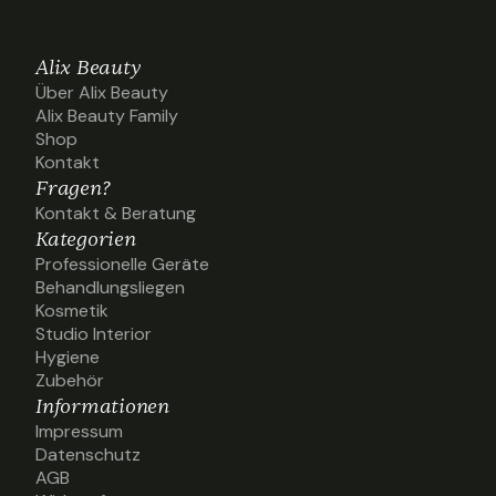
Alix Beauty
Über Alix Beauty
Über Alix Beauty
Alix Beauty Family
Alix Beauty Family
Shop
Shop
Kontakt
Kontakt
Fragen?
Kontakt & Beratung
Kontakt & Beratung
Kategorien
Professionelle Geräte
Professionelle Geräte
Behandlungsliegen
Behandlungsliegen
Kosmetik
Kosmetik
Studio Interior
Studio Interior
Hygiene
Hygiene
Zubehör
Zubehör
Informationen
Impressum
Impressum
Datenschutz
Datenschutz
AGB