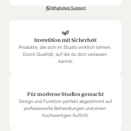
Unsere Lieferung ist in der Regel in 3-8 Tagen bei 
WhatsApp Support
Dir. Nach Bestellung halten wir Sie über den Status 
Ihrer Bestellung auf dem Laufenden. Sofern wir 
keine Produkte mehr auf Lager haben kann sich die 
Lieferung unter Umständen um einige Tage 
verzögern.
Investition mit Sicherheit
Produkte, die sich im Studio wirklich lohnen. 
Durch Qualität, auf die du dich verlassen 
kannst.
Für moderne Studios gemacht
Design und Funktion perfekt abgestimmt auf 
professionelle Behandlungen und einen 
hochwertigen Auftritt.