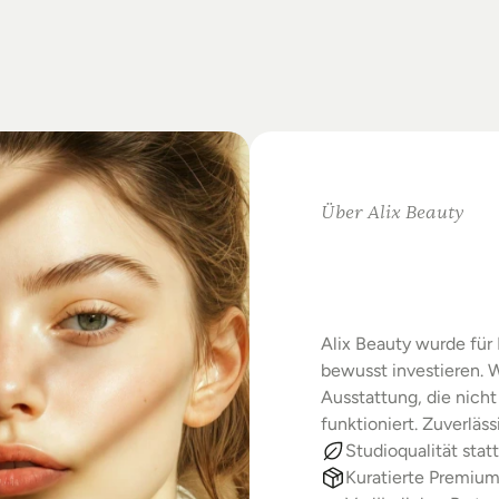
on
Standards.
m
Studio-Alltag.
Über Alix Beauty
Klare
Au
Starke
E
Alix Beauty wurde für 
bewusst investieren. W
Ausstattung, die nicht 
funktioniert. Zuverläs
Studioqualität statt
Kuratierte Premiu