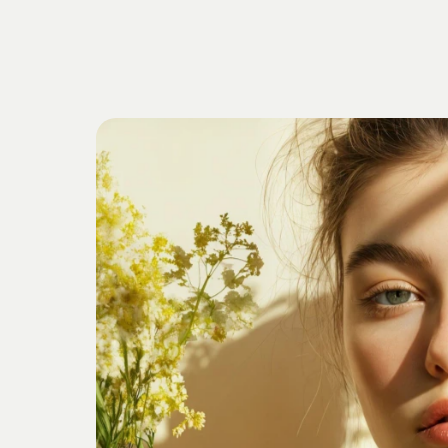
Getrieben
v
Verankert
i