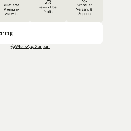
Kuratierte 
Schneller 
Bewährt bei 
Premium-
Versand & 
Profis
Auswahl
Support
erung
t in der Regel in 3-8 Tagen bei Dir. Nach 
WhatsApp Support
wir Sie über den Status Ihrer Bestellung auf dem 
 wir keine Produkte mehr auf Lager haben kann 
g unter Umständen um einige Tage verzögern.