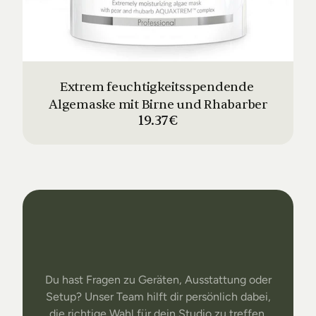
Extrem feuchtigkeitsspendende 
Algemaske mit Birne und Rhabarber
19.37€
Dein
Studio
Unser
Support
Du hast Fragen zu Geräten, Ausstattung oder
Setup? Unser Team hilft dir persönlich dabei,
die richtige Wahl für dein Studio zu treffen.