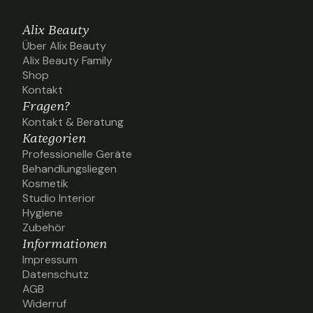
Alix Beauty
Über Alix Beauty
Über Alix Beauty
Alix Beauty Family
Alix Beauty Family
Shop
Shop
Kontakt
Kontakt
Fragen?
Kontakt & Beratung
Kontakt & Beratung
Kategorien
Professionelle Geräte
Professionelle Geräte
Behandlungsliegen
Behandlungsliegen
Kosmetik
Kosmetik
Studio Interior
Studio Interior
Hygiene
Hygiene
Zubehör
Zubehör
Informationen
Impressum
Impressum
Datenschutz
Datenschutz
AGB
AGB
Widerruf