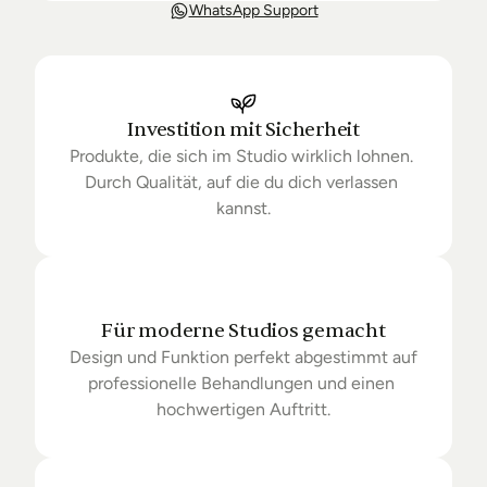
Unsere Lieferung ist in der Regel in 3-8 Tagen bei 
WhatsApp Support
Dir. Nach Bestellung halten wir Sie über den Status 
Ihrer Bestellung auf dem Laufenden. Sofern wir 
keine Produkte mehr auf Lager haben kann sich die 
Lieferung unter Umständen um einige Tage 
verzögern.
Investition mit Sicherheit
Produkte, die sich im Studio wirklich lohnen. 
Durch Qualität, auf die du dich verlassen 
kannst.
Für moderne Studios gemacht
Design und Funktion perfekt abgestimmt auf 
professionelle Behandlungen und einen 
hochwertigen Auftritt.