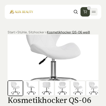
Start
Stühle, Sitzhocker
Kosmetikhocker QS-06 weiß
Start
Unternehmen
Shop
Kosmetik
Collections
Einrichtung Studio
Alix Beauty
Contact
Support
Desinfektion
Ästhetik
FAQs
Kosmetikhocker QS-06 
Luxmer
Orders & Returns