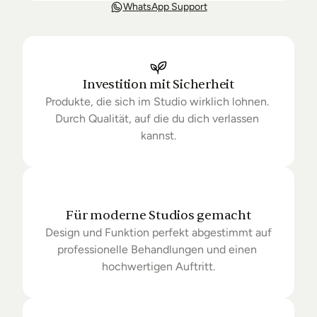
Unsere Lieferung ist in der Regel in 3-8 Tagen bei 
WhatsApp Support
Dir. Nach Bestellung halten wir Sie über den Status 
Ihrer Bestellung auf dem Laufenden. Sofern wir 
keine Produkte mehr auf Lager haben kann sich die 
Lieferung unter Umständen um einige Tage 
verzögern.
Investition mit Sicherheit
Produkte, die sich im Studio wirklich lohnen. 
Durch Qualität, auf die du dich verlassen 
kannst.
Für moderne Studios gemacht
Design und Funktion perfekt abgestimmt auf 
professionelle Behandlungen und einen 
hochwertigen Auftritt.