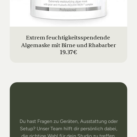
Extrem feuchtigkeitsspendende 
Algemaske mit Birne und Rhabarber
19.37€
Dein
Studio
Unser
Support
Du hast Fragen zu Geräten, Ausstattung oder
Setup? Unser Team hilft dir persönlich dabei,
die richtige Wahl für dein Studio zu treffen.