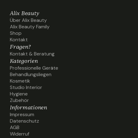
Alix Beauty
Über Alix Beauty
Über Alix Beauty
Alix Beauty Family
Alix Beauty Family
Shop
Shop
Kontakt
Kontakt
Fragen?
Kontakt & Beratung
Kontakt & Beratung
Kategorien
Professionelle Geräte
Professionelle Geräte
Behandlungsliegen
Behandlungsliegen
Kosmetik
Kosmetik
Studio Interior
Studio Interior
Hygiene
Hygiene
Zubehör
Zubehör
Informationen
Impressum
Impressum
Datenschutz
Datenschutz
AGB
AGB
Widerruf