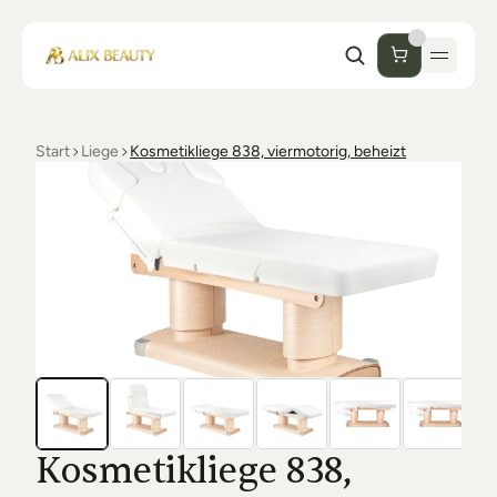
Start
Liege
Kosmetikliege 838, viermotorig, beheizt
Start
Unternehmen
Shop
Kosmetik
Collections
Einrichtung Studio
Alix Beauty
Contact
Support
Desinfektion
Ästhetik
FAQs
Kosmetikliege 838, 
Luxmer
Orders & Returns