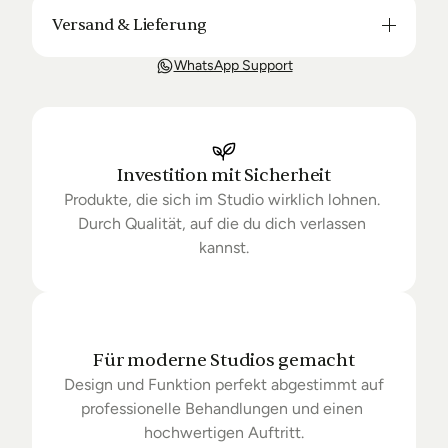
Versand & Lieferung
Unsere Lieferung ist in der Regel in 3-8 Tagen bei 
WhatsApp Support
Dir. Nach Bestellung halten wir Sie über den Status 
Ihrer Bestellung auf dem Laufenden. Sofern wir 
keine Produkte mehr auf Lager haben kann sich die 
Lieferung unter Umständen um einige Tage 
verzögern.
Investition mit Sicherheit
Produkte, die sich im Studio wirklich lohnen. 
Durch Qualität, auf die du dich verlassen 
kannst.
Für moderne Studios gemacht
Design und Funktion perfekt abgestimmt auf 
professionelle Behandlungen und einen 
hochwertigen Auftritt.