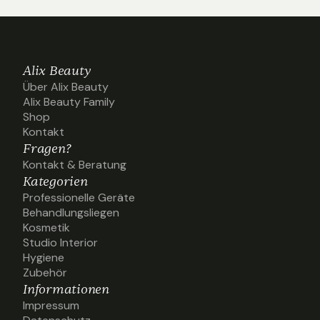
Alix Beauty
Über Alix Beauty
Über Alix Beauty
Alix Beauty Family
Alix Beauty Family
Shop
Shop
Kontakt
Kontakt
Fragen?
Kontakt & Beratung
Kontakt & Beratung
Kategorien
Professionelle Geräte
Professionelle Geräte
Behandlungsliegen
Behandlungsliegen
Kosmetik
Kosmetik
Studio Interior
Studio Interior
Hygiene
Hygiene
Zubehör
Zubehör
Informationen
Impressum
Impressum