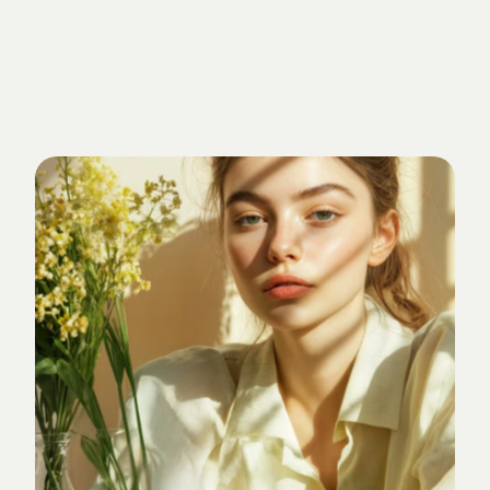
Getrieben
von
Standards.
Verankert
im
Studio-Alltag.