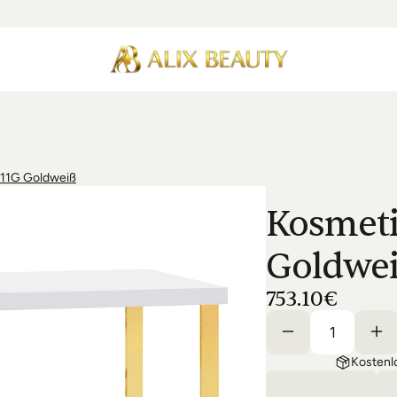
311G Goldweiß
Kosmeti
Goldwe
753.10€
Kostenl