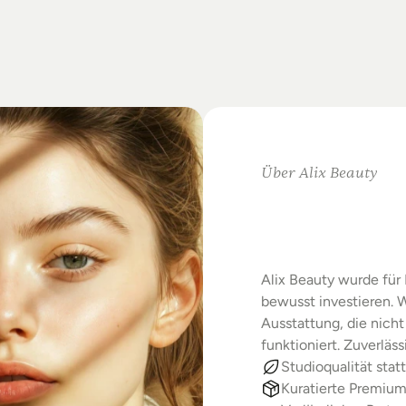
on
Standards.
m
Studio-Alltag.
Über Alix Beauty
Klare
Au
Starke
E
Alix Beauty wurde für 
bewusst investieren. W
Ausstattung, die nicht 
funktioniert. Zuverläs
Studioqualität statt
Kuratierte Premiu