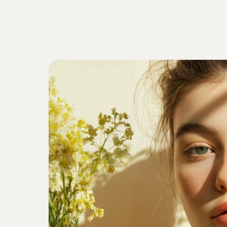
Getrieben
v
Verankert
i