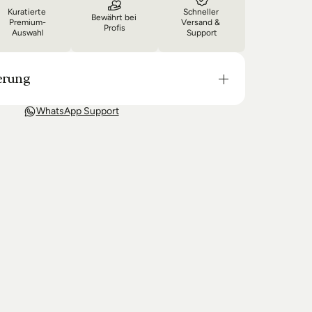
Kuratierte 
Schneller 
Bewährt bei 
Premium-
Versand & 
Profis
Auswahl
Support
erung
t in der Regel in 3-8 Tagen bei Dir. Nach 
WhatsApp Support
wir Sie über den Status Ihrer Bestellung auf dem 
 wir keine Produkte mehr auf Lager haben kann 
g unter Umständen um einige Tage verzögern.