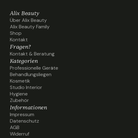
Alix Beauty
Über Alix Beauty
Über Alix Beauty
Alix Beauty Family
Alix Beauty Family
Shop
Shop
Kontakt
Kontakt
Fragen?
Kontakt & Beratung
Kontakt & Beratung
Kategorien
Professionelle Geräte
Professionelle Geräte
Behandlungsliegen
Behandlungsliegen
Kosmetik
Kosmetik
Studio Interior
Studio Interior
Hygiene
Hygiene
Zubehör
Zubehör
Informationen
Impressum
Impressum
Datenschutz
Datenschutz
AGB
AGB
Widerruf