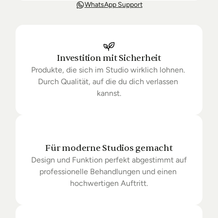
Unsere Lieferung ist in der Regel in 3-8 Tagen bei 
WhatsApp Support
Dir. Nach Bestellung halten wir Sie über den Status 
Ihrer Bestellung auf dem Laufenden. Sofern wir 
keine Produkte mehr auf Lager haben kann sich die 
Lieferung unter Umständen um einige Tage 
verzögern.
Investition mit Sicherheit
Produkte, die sich im Studio wirklich lohnen. 
Durch Qualität, auf die du dich verlassen 
kannst.
Für moderne Studios gemacht
Design und Funktion perfekt abgestimmt auf 
professionelle Behandlungen und einen 
hochwertigen Auftritt.