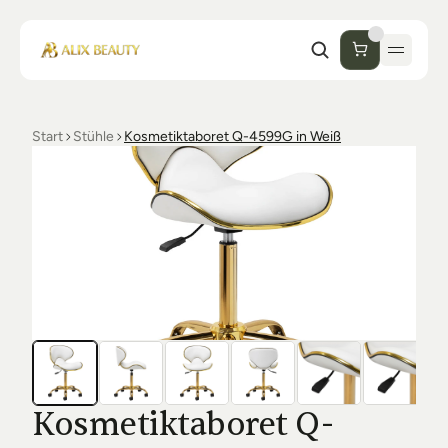
Start
Stühle
Kosmetiktaboret Q-4599G in Weiß
Start
Unternehmen
Shop
Kosmetik
Collections
Einrichtung Studio
Alix Beauty
Contact
Support
Desinfektion
Ästhetik
FAQs
Kosmetiktaboret Q-
Luxmer
Orders & Returns