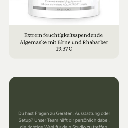
Extrem feuchtigkeitsspendende 
Algemaske mit Birne und Rhabarber
19.37€
Dein
Studio
Unser
Support
Du hast Fragen zu Geräten, Ausstattung oder
Setup? Unser Team hilft dir persönlich dabei,
die richtige Wahl für dein Studio zu treffen.