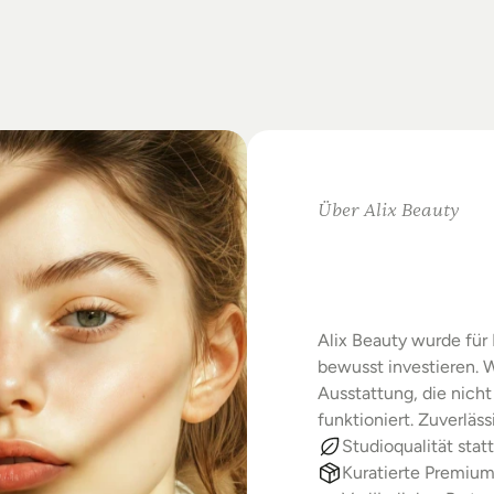
on
Standards.
m
Studio-Alltag.
Über Alix Beauty
Klare
Au
Starke
E
Alix Beauty wurde für 
bewusst investieren. W
Ausstattung, die nicht 
funktioniert. Zuverläs
Studioqualität statt
Kuratierte Premiu