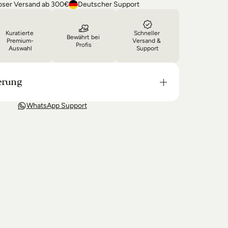
oser Versand ab 300€
Deutscher Support
Kuratierte 
Schneller 
Bewährt bei 
Premium-
Versand & 
Profis
Auswahl
Support
erung
t in der Regel in 3-8 Tagen bei Dir. Nach 
WhatsApp Support
wir Sie über den Status Ihrer Bestellung auf dem 
 wir keine Produkte mehr auf Lager haben kann 
g unter Umständen um einige Tage verzögern.