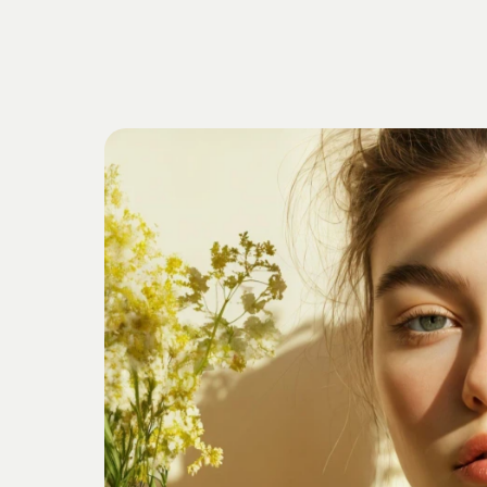
Getrieben
v
Verankert
i