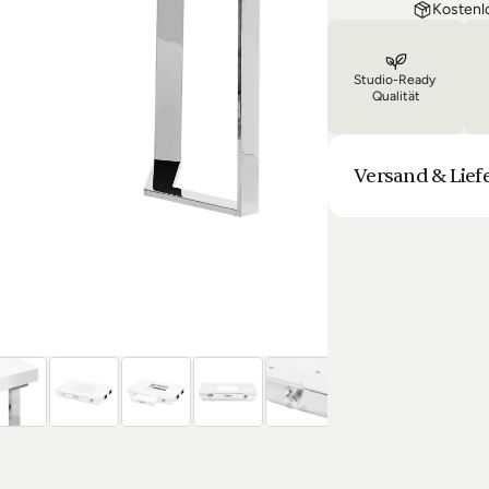
Kostenl
Studio-Ready 
Qualität
Versand & Lief
Unsere Lieferung is
Bestellung halten 
Laufenden. Sofern
sich die Lieferun