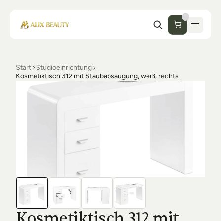
Start
Studioeinrichtung
Start
Kosmetiktisch 312 mit Staubabsaugung, weiß, rechts
Unternehmen
Shop
Kosmetik
Collections
Einrichtung Studio
Alix Beauty
Contact
Support
Desinfektion
Ästhetik
FAQs
Luxmer
Orders & Returns
Kosmetiktisch 312 mit 