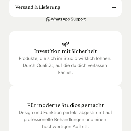
Versand & Lieferung
Unsere Lieferung ist in der Regel in 3-8 Tagen bei 
WhatsApp Support
Dir. Nach Bestellung halten wir Sie über den Status 
Ihrer Bestellung auf dem Laufenden. Sofern wir 
keine Produkte mehr auf Lager haben kann sich die 
Lieferung unter Umständen um einige Tage 
verzögern.
Investition mit Sicherheit
Produkte, die sich im Studio wirklich lohnen. 
Durch Qualität, auf die du dich verlassen 
kannst.
Für moderne Studios gemacht
Design und Funktion perfekt abgestimmt auf 
professionelle Behandlungen und einen 
hochwertigen Auftritt.