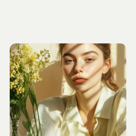
Getrieben
von
Standards.
Verankert
im
Studio-Alltag.