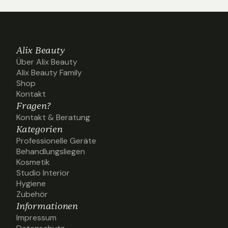
Alix Beauty
Über Alix Beauty
Über Alix Beauty
Alix Beauty Family
Alix Beauty Family
Shop
Shop
Kontakt
Kontakt
Fragen?
Kontakt & Beratung
Kontakt & Beratung
Kategorien
Professionelle Geräte
Professionelle Geräte
Behandlungsliegen
Behandlungsliegen
Kosmetik
Kosmetik
Studio Interior
Studio Interior
Hygiene
Hygiene
Zubehör
Zubehör
Informationen
Impressum
Impressum