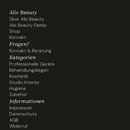
Alix Beauty
Über Alix Beauty
Über Alix Beauty
Alix Beauty Family
Alix Beauty Family
Shop
Shop
Kontakt
Kontakt
Fragen?
Kontakt & Beratung
Kontakt & Beratung
Kategorien
Professionelle Geräte
Professionelle Geräte
Behandlungsliegen
Behandlungsliegen
Kosmetik
Kosmetik
Studio Interior
Studio Interior
Hygiene
Hygiene
Zubehör
Zubehör
Informationen
Impressum
Impressum
Datenschutz
Datenschutz
AGB
AGB
Widerruf