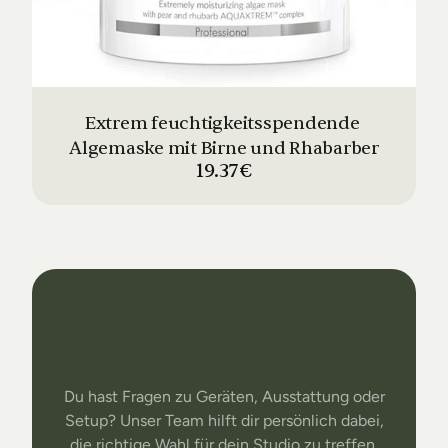
Extrem feuchtigkeitsspendende 
Algemaske mit Birne und Rhabarber
19.37€
Dein
Studio
Unser
Support
Du hast Fragen zu Geräten, Ausstattung oder
Setup? Unser Team hilft dir persönlich dabei,
die richtige Wahl für dein Studio zu treffen.