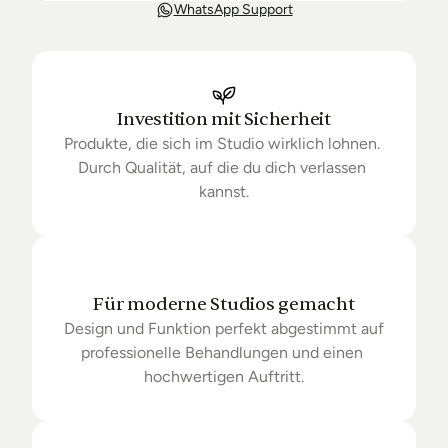
Unsere Lieferung ist in der Regel in 3-8 Tagen bei 
WhatsApp Support
Dir. Nach Bestellung halten wir Sie über den Status 
Ihrer Bestellung auf dem Laufenden. Sofern wir 
keine Produkte mehr auf Lager haben kann sich die 
Lieferung unter Umständen um einige Tage 
verzögern.
Investition mit Sicherheit
Produkte, die sich im Studio wirklich lohnen. 
Durch Qualität, auf die du dich verlassen 
kannst.
Für moderne Studios gemacht
Design und Funktion perfekt abgestimmt auf 
professionelle Behandlungen und einen 
hochwertigen Auftritt.