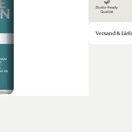
Studio-Ready 
Qualität
Versand & Lief
Unsere Lieferung is
Bestellung halten 
Laufenden. Sofern
sich die Lieferun