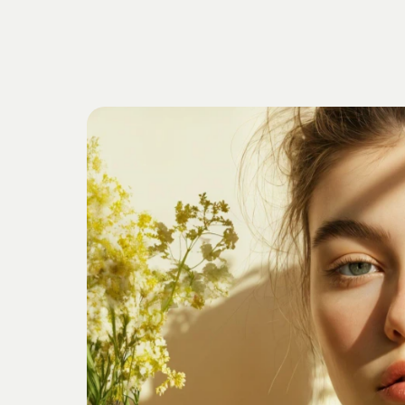
Getrieben
v
Verankert
i