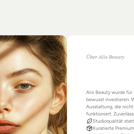
on
Standards.
m
Studio-Alltag.
Über Alix Beauty
Klare
Au
Starke
E
Alix Beauty wurde für 
bewusst investieren. W
Ausstattung, die nicht 
funktioniert. Zuverläs
Studioqualität statt
Kuratierte Premiu