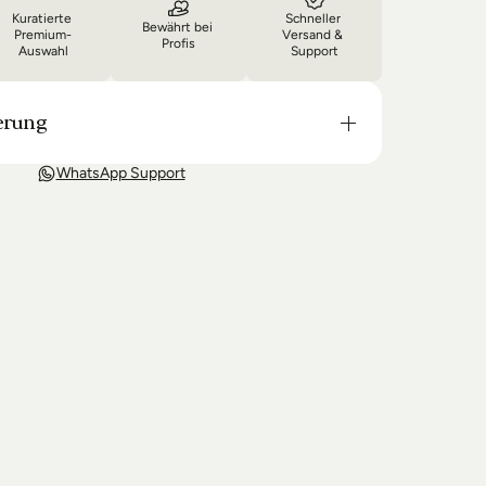
Kuratierte 
Schneller 
Bewährt bei 
Premium-
Versand & 
Profis
Auswahl
Support
erung
t in der Regel in 3-8 Tagen bei Dir. Nach 
WhatsApp Support
wir Sie über den Status Ihrer Bestellung auf dem 
 wir keine Produkte mehr auf Lager haben kann 
g unter Umständen um einige Tage verzögern.