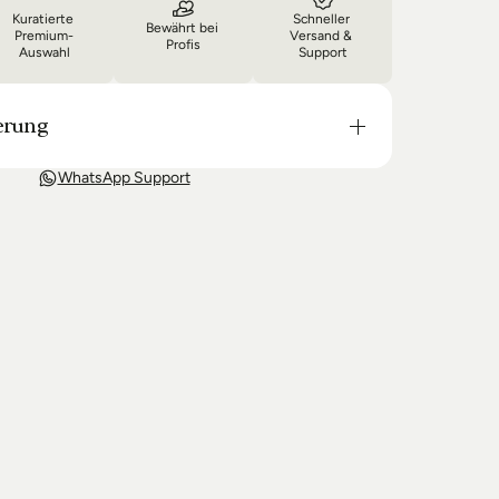
Kuratierte 
Schneller 
Bewährt bei 
Premium-
Versand & 
Profis
Auswahl
Support
erung
t in der Regel in 3-8 Tagen bei Dir. Nach 
WhatsApp Support
wir Sie über den Status Ihrer Bestellung auf dem 
 wir keine Produkte mehr auf Lager haben kann 
g unter Umständen um einige Tage verzögern.