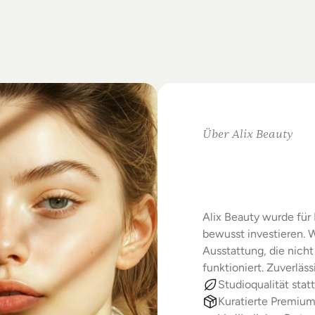
on
Standards.
m
Studio-Alltag.
Über Alix Beauty
Klare
Au
Starke
E
Alix Beauty wurde für 
bewusst investieren. W
Ausstattung, die nicht 
funktioniert. Zuverläs
Studioqualität statt
Kuratierte Premiu