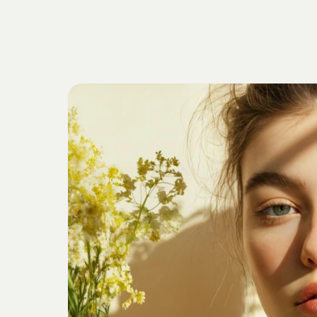
Getrieben
v
Verankert
i