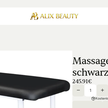
Massage
schwar
245.91€
Kostenl