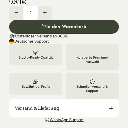
9.83€
Shipping & Delivery
In den Warenkorb
Kostenloser Versand ab 300€
Deutscher Support
Studio-Ready Qualität
Kuratierte Premium-
Auswahl
Bewährt bei Profis
Schneller Versand & 
Support
Versand & Lieferung
Unsere Lieferung ist in der Regel in 3-8 Tagen bei 
WhatsApp Support
Dir. Nach Bestellung halten wir Sie über den Status 