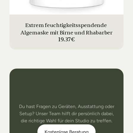
Extrem feuchtigkeitsspendende 
Algemaske mit Birne und Rhabarber
19.37€
Dein
Studio
Unser
Support
Du hast Fragen zu Geräten, Ausstattung oder
Setup? Unser Team hilft dir persönlich dabei,
die richtige Wahl für dein Studio zu treffen.
Kostenlose Beratung