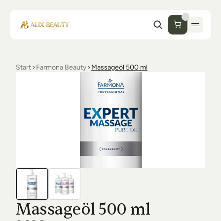
Start
Farmona Beauty
Massageöl 500 ml
Start
Unternehmen
Shop
Kosmetik
Collections
Einrichtung Studio
Alix Beauty
Contact
Support
Desinfektion
Ästhetik
FAQs
Massageöl 500 ml
Luxmer
Orders & Returns