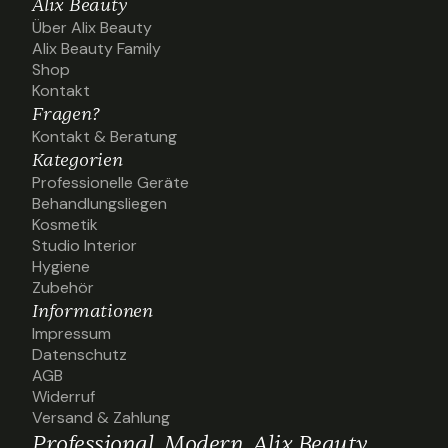
Alix Beauty
Über Alix Beauty
Über Alix Beauty
Alix Beauty Family
Alix Beauty Family
Shop
Shop
Kontakt
Kontakt
Fragen?
Kontakt & Beratung
Kontakt & Beratung
Kategorien
Professionelle Geräte
Professionelle Geräte
Behandlungsliegen
Behandlungsliegen
Kosmetik
Kosmetik
Studio Interior
Studio Interior
Hygiene
Hygiene
Zubehör
Zubehör
Informationen
Impressum
Impressum
Datenschutz
Datenschutz
AGB
AGB
Widerruf
Widerruf
Versand & Zahlung
Versand & Zahlung
Professional. Modern. Alix Beauty.