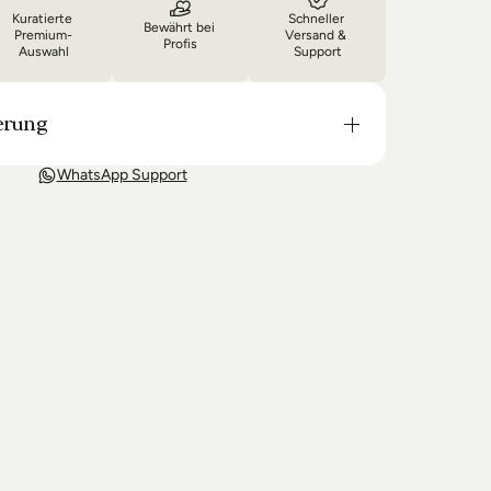
Kuratierte 
Schneller 
Bewährt bei 
Premium-
Versand & 
Profis
Auswahl
Support
erung
t in der Regel in 3-8 Tagen bei Dir. Nach 
WhatsApp Support
wir Sie über den Status Ihrer Bestellung auf dem 
 wir keine Produkte mehr auf Lager haben kann 
g unter Umständen um einige Tage verzögern.