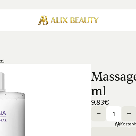
 ml
Massage
ml
9.83€
Kostenl