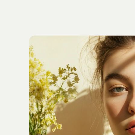
Getrieben
v
Verankert
i