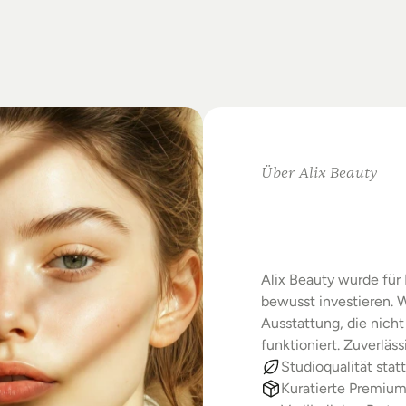
on
Standards.
m
Studio-Alltag.
Über Alix Beauty
Klare
Au
Starke
E
Alix Beauty wurde für 
bewusst investieren. W
Ausstattung, die nicht 
funktioniert. Zuverläs
Studioqualität statt
Kuratierte Premiu