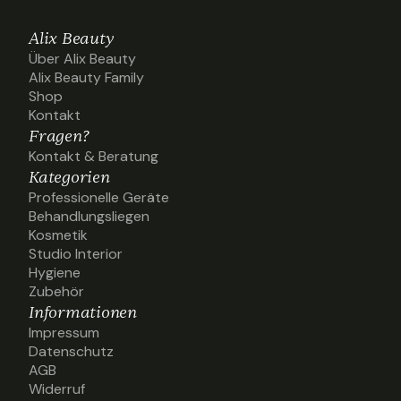
Alix Beauty
Über Alix Beauty
Über Alix Beauty
Alix Beauty Family
Alix Beauty Family
Shop
Shop
Kontakt
Kontakt
Fragen?
Kontakt & Beratung
Kontakt & Beratung
Kategorien
Professionelle Geräte
Professionelle Geräte
Behandlungsliegen
Behandlungsliegen
Kosmetik
Kosmetik
Studio Interior
Studio Interior
Hygiene
Hygiene
Zubehör
Zubehör
Informationen
Impressum
Impressum
Datenschutz
Datenschutz
AGB
AGB
Widerruf