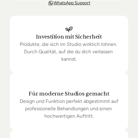
Unsere Lieferung ist in der Regel in 3-8 Tagen bei 
WhatsApp Support
Dir. Nach Bestellung halten wir Sie über den Status 
Ihrer Bestellung auf dem Laufenden. Sofern wir 
keine Produkte mehr auf Lager haben kann sich die 
Lieferung unter Umständen um einige Tage 
verzögern.
Investition mit Sicherheit
Produkte, die sich im Studio wirklich lohnen. 
Durch Qualität, auf die du dich verlassen 
kannst.
Für moderne Studios gemacht
Design und Funktion perfekt abgestimmt auf 
professionelle Behandlungen und einen 
hochwertigen Auftritt.