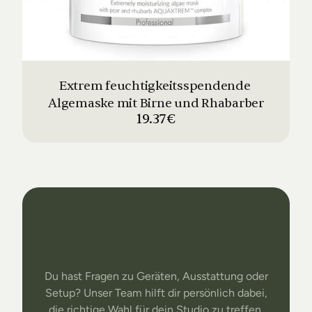
Extrem feuchtigkeitsspendende 
Algemaske mit Birne und Rhabarber
19.37€
Dein
Studio
Unser
Support
Du hast Fragen zu Geräten, Ausstattung oder
Setup? Unser Team hilft dir persönlich dabei,
die richtige Wahl für dein Studio zu treffen.