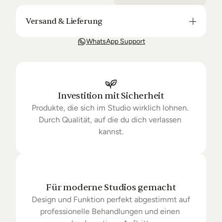
Versand & Lieferung
Unsere Lieferung ist in der Regel in 3-8 Tagen bei 
WhatsApp Support
Dir. Nach Bestellung halten wir Sie über den Status 
Ihrer Bestellung auf dem Laufenden. Sofern wir 
keine Produkte mehr auf Lager haben kann sich die 
Lieferung unter Umständen um einige Tage 
verzögern.
Investition mit Sicherheit
Produkte, die sich im Studio wirklich lohnen. 
Durch Qualität, auf die du dich verlassen 
kannst.
Für moderne Studios gemacht
Design und Funktion perfekt abgestimmt auf 
professionelle Behandlungen und einen 