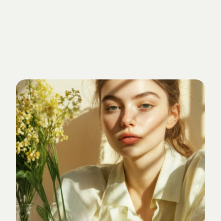
Getrieben
von
Standards.
Verankert
im
Studio-Alltag.