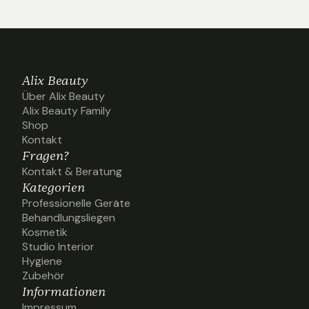
Alix Beauty
Über Alix Beauty
Über Alix Beauty
Alix Beauty Family
Alix Beauty Family
Shop
Shop
Kontakt
Kontakt
Fragen?
Kontakt & Beratung
Kontakt & Beratung
Kategorien
Professionelle Geräte
Professionelle Geräte
Behandlungsliegen
Behandlungsliegen
Kosmetik
Kosmetik
Studio Interior
Studio Interior
Hygiene
Hygiene
Zubehör
Zubehör
Informationen
Impressum