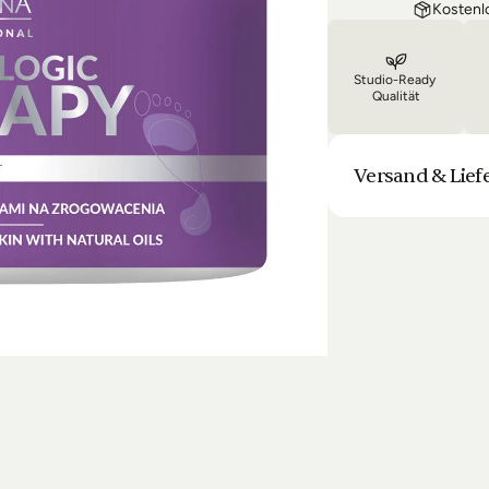
Kostenl
Studio-Ready 
Qualität
Versand & Lief
Unsere Lieferung is
Bestellung halten 
Laufenden. Sofern
sich die Lieferun