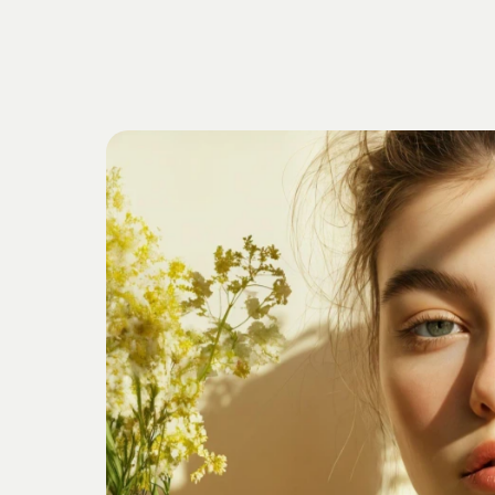
Getrieben
v
Verankert
i