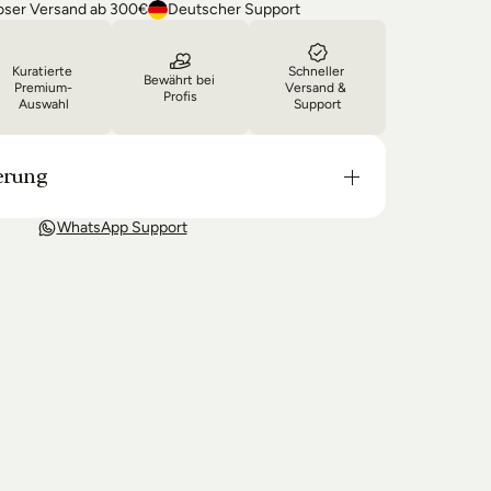
oser Versand ab 300€
Deutscher Support
Kuratierte 
Schneller 
Bewährt bei 
Premium-
Versand & 
Profis
Auswahl
Support
erung
t in der Regel in 3-8 Tagen bei Dir. Nach 
WhatsApp Support
wir Sie über den Status Ihrer Bestellung auf dem 
 wir keine Produkte mehr auf Lager haben kann 
g unter Umständen um einige Tage verzögern.