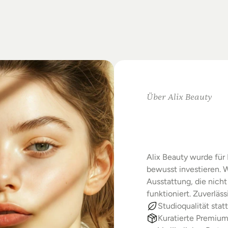
on
Standards.
m
Studio-Alltag.
Über Alix Beauty
Klare
Au
Starke
E
Alix Beauty wurde für 
bewusst investieren. W
Ausstattung, die nicht 
funktioniert. Zuverläs
Studioqualität statt
Kuratierte Premiu