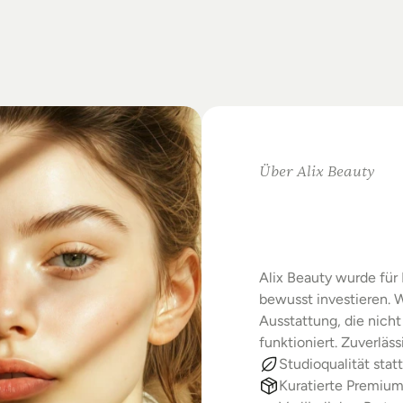
on
Standards.
m
Studio-Alltag.
Über Alix Beauty
Klare
Au
Starke
E
Alix Beauty wurde für 
bewusst investieren. W
Ausstattung, die nicht 
funktioniert. Zuverläs
Studioqualität statt
Kuratierte Premiu