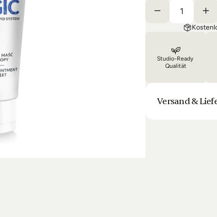
Kostenl
Studio-Ready 
Qualität
Versand & Lief
Unsere Lieferung is
Bestellung halten 
Laufenden. Sofern
sich die Lieferun