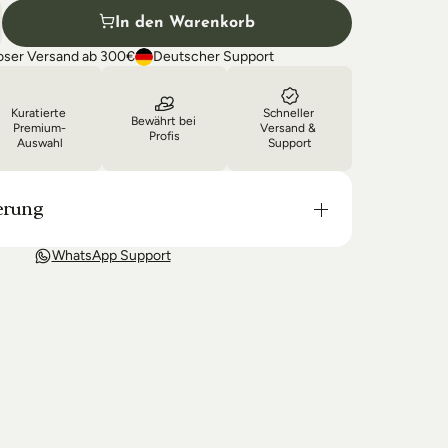
In den Warenkorb
oser Versand ab 300€
Deutscher Support
Kuratierte 
Schneller 
Bewährt bei 
Premium-
Versand & 
Profis
Auswahl
Support
erung
t in der Regel in 3-8 Tagen bei Dir. Nach 
WhatsApp Support
wir Sie über den Status Ihrer Bestellung auf dem 
 wir keine Produkte mehr auf Lager haben kann 
g unter Umständen um einige Tage verzögern.