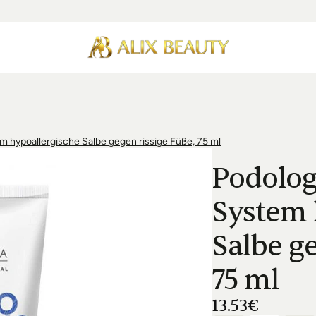
m hypoallergische Salbe gegen rissige Füße, 75 ml
Podolog
System 
Salbe ge
75 ml
13.53€