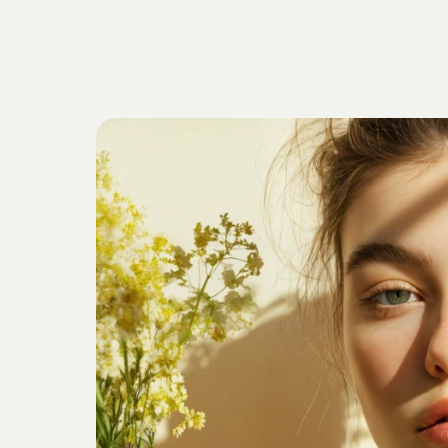
Getrieben
v
Verankert
i