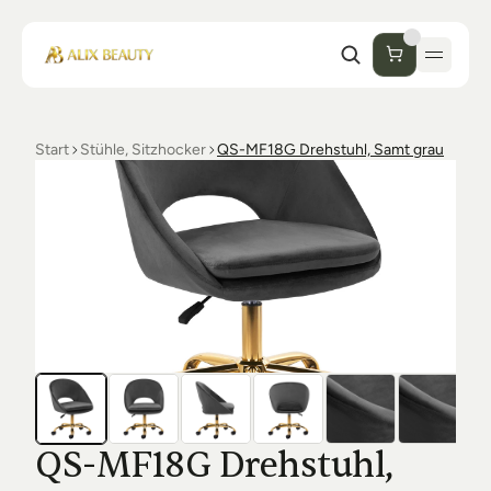
Start
Stühle, Sitzhocker
QS-MF18G Drehstuhl, Samt grau
Start
Unternehmen
Shop
Kosmetik
Collections
Einrichtung Studio
Alix Beauty
Contact
Support
Desinfektion
Ästhetik
FAQs
QS-MF18G Drehstuhl, 
Luxmer
Orders & Returns