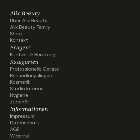
Alix Beauty
Über Alix Beauty
Über Alix Beauty
Alix Beauty Family
Alix Beauty Family
Shop
Shop
Kontakt
Kontakt
Fragen?
Kontakt & Beratung
Kontakt & Beratung
Kategorien
Professionelle Geräte
Professionelle Geräte
Behandlungsliegen
Behandlungsliegen
Kosmetik
Kosmetik
Studio Interior
Studio Interior
Hygiene
Hygiene
Zubehör
Zubehör
Informationen
Impressum
Impressum
Datenschutz
Datenschutz
AGB
AGB
Widerruf