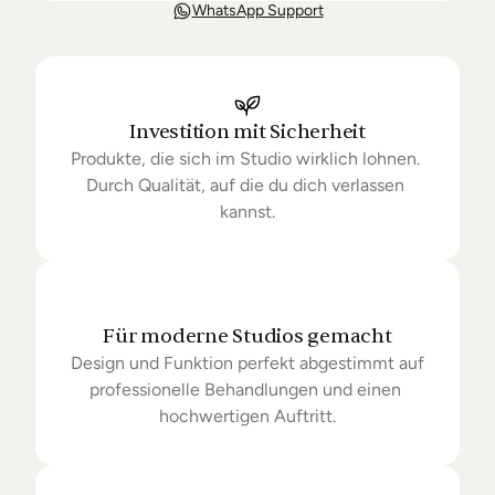
Unsere Lieferung ist in der Regel in 3-8 Tagen bei 
WhatsApp Support
Dir. Nach Bestellung halten wir Sie über den Status 
Ihrer Bestellung auf dem Laufenden. Sofern wir 
keine Produkte mehr auf Lager haben kann sich die 
Lieferung unter Umständen um einige Tage 
verzögern.
Investition mit Sicherheit
Produkte, die sich im Studio wirklich lohnen. 
Durch Qualität, auf die du dich verlassen 
kannst.
Für moderne Studios gemacht
Design und Funktion perfekt abgestimmt auf 
professionelle Behandlungen und einen 
hochwertigen Auftritt.