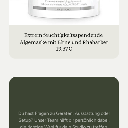
Extrem feuchtigkeitsspendende 
Algemaske mit Birne und Rhabarber
19.37€
Dein
Studio
Unser
Support
Du hast Fragen zu Geräten, Ausstattung oder
Setup? Unser Team hilft dir persönlich dabei,
die richtige Wahl für dein Studio zu treffen.