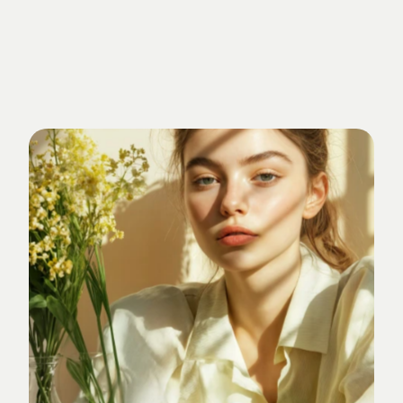
Getrieben
von
Standards.
Verankert
im
Studio-Alltag.