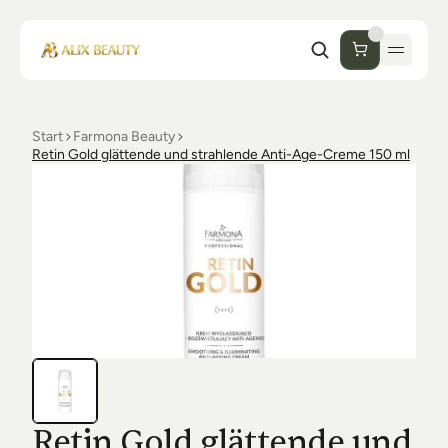
Start
Farmona Beauty
Start
Retin Gold glättende und strahlende Anti-Age-Creme 150 ml
Unternehmen
Shop
Kosmetik
Collections
Einrichtung Studio
Alix Beauty
Contact
Support
Desinfektion
Ästhetik
FAQs
Luxmer
Orders & Returns
Retin Gold glättende und 