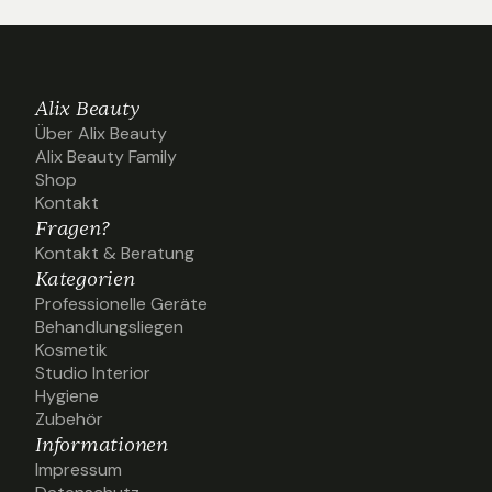
Alix Beauty
Über Alix Beauty
Über Alix Beauty
Alix Beauty Family
Alix Beauty Family
Shop
Shop
Kontakt
Kontakt
Fragen?
Kontakt & Beratung
Kontakt & Beratung
Kategorien
Professionelle Geräte
Professionelle Geräte
Behandlungsliegen
Behandlungsliegen
Kosmetik
Kosmetik
Studio Interior
Studio Interior
Hygiene
Hygiene
Zubehör
Zubehör
Informationen
Impressum
Impressum