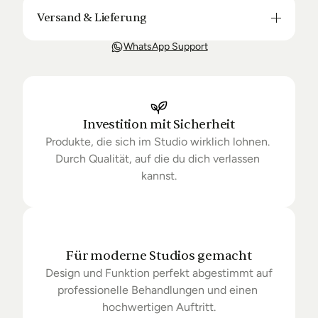
Versand & Lieferung
Unsere Lieferung ist in der Regel in 3-8 Tagen bei 
WhatsApp Support
Dir. Nach Bestellung halten wir Sie über den Status 
Ihrer Bestellung auf dem Laufenden. Sofern wir 
keine Produkte mehr auf Lager haben kann sich die 
Lieferung unter Umständen um einige Tage 
verzögern.
Investition mit Sicherheit
Produkte, die sich im Studio wirklich lohnen. 
Durch Qualität, auf die du dich verlassen 
kannst.
Für moderne Studios gemacht
Design und Funktion perfekt abgestimmt auf 
professionelle Behandlungen und einen 
hochwertigen Auftritt.