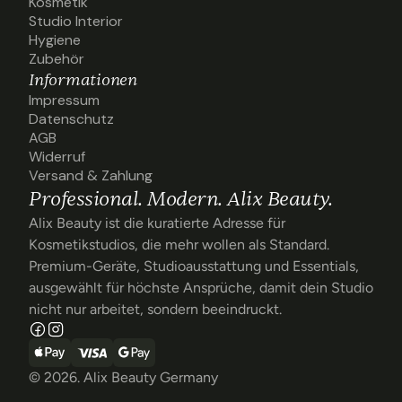
Behandlungsliegen
Kosmetik
Kosmetik
Studio Interior
Studio Interior
Hygiene
Hygiene
Zubehör
Zubehör
Informationen
Impressum
Impressum
Datenschutz
Datenschutz
AGB
AGB
Widerruf
Widerruf
Versand & Zahlung
Versand & Zahlung
Professional. Modern. Alix Beauty.
Alix Beauty ist die kuratierte Adresse für
Kosmetikstudios, die mehr wollen als Standard.
Premium-Geräte, Studioausstattung und Essentials,
ausgewählt für höchste Ansprüche, damit dein Studio
nicht nur arbeitet, sondern beeindruckt.
© 2026. Alix Beauty Germany