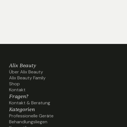
alixbeautys
@alixbeautys
@alixbeautys
@alixbeaut
Alix Beauty
Über Alix Beauty
Über Alix Beauty
Alix Beauty Family
Alix Beauty Family
Shop
Shop
Kontakt
Kontakt
Fragen?
Kontakt & Beratung
Kontakt & Beratung
Kategorien
Professionelle Geräte
Professionelle Geräte
Behandlungsliegen