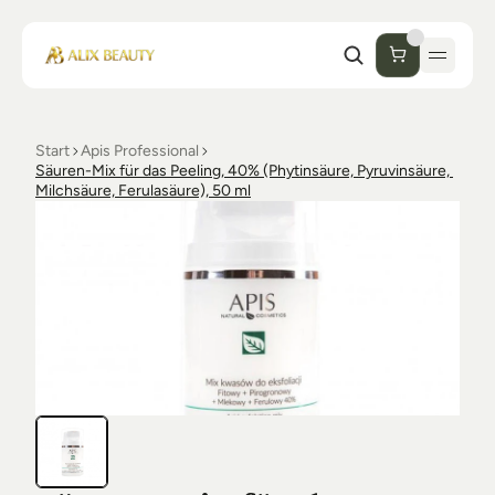
Start
Apis Professional
Start
Säuren-Mix für das Peeling, 40% (Phytinsäure, Pyruvinsäure, 
Milchsäure, Ferulasäure), 50 ml
Unternehmen
Shop
Kosmetik
Collections
Einrichtung Studio
Alix Beauty
Contact
Support
Desinfektion
Ästhetik
FAQs
Luxmer
Orders & Returns