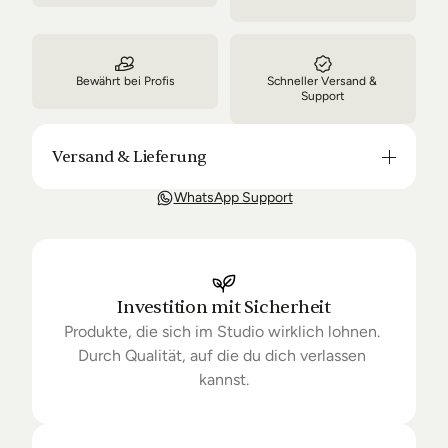
Bewährt bei Profis
Schneller Versand & 
Support
Versand & Lieferung
Unsere Lieferung ist in der Regel in 3-8 Tagen bei 
WhatsApp Support
Dir. Nach Bestellung halten wir Sie über den Status 
Ihrer Bestellung auf dem Laufenden. Sofern wir 
keine Produkte mehr auf Lager haben kann sich die 
Lieferung unter Umständen um einige Tage 
verzögern.
Investition mit Sicherheit
Produkte, die sich im Studio wirklich lohnen. 
Durch Qualität, auf die du dich verlassen 
kannst.