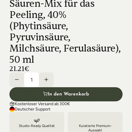
Säuren-Mix für das 
Shipping & Delivery
Peeling, 40% 
(Phytinsäure, 
Pyruvinsäure, 
Milchsäure, Ferulasäure), 
50 ml
21.21€
In den Warenkorb
Kostenloser Versand ab 300€
Deutscher Support
Studio-Ready Qualität
Kuratierte Premium-
Auswahl