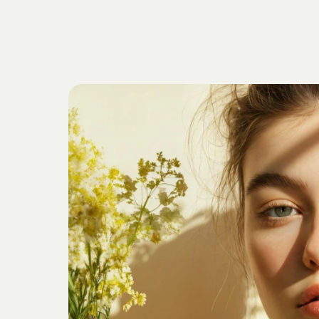
Getrieben
v
Verankert
i