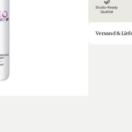
Studio-Ready 
Qualität
Versand & Lief
Unsere Lieferung is
Bestellung halten 
Laufenden. Sofern
sich die Lieferun