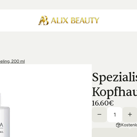
eling, 200 ml
Spezialis
Kopfhau
16.60€
Kostenl