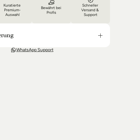
Kuratierte 
Schneller 
Bewährt bei 
Premium-
Versand & 
Profis
Auswahl
Support
erung
t in der Regel in 3-8 Tagen bei Dir. Nach 
WhatsApp Support
wir Sie über den Status Ihrer Bestellung auf dem 
 wir keine Produkte mehr auf Lager haben kann 
g unter Umständen um einige Tage verzögern.