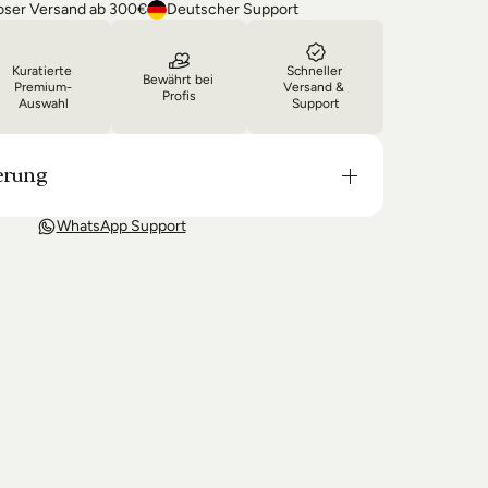
oser Versand ab 300€
Deutscher Support
Kuratierte 
Schneller 
Bewährt bei 
Premium-
Versand & 
Profis
Auswahl
Support
erung
t in der Regel in 3-8 Tagen bei Dir. Nach 
WhatsApp Support
wir Sie über den Status Ihrer Bestellung auf dem 
 wir keine Produkte mehr auf Lager haben kann 
g unter Umständen um einige Tage verzögern.