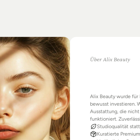
on
Standards.
m
Studio-Alltag.
Über Alix Beauty
Klare
Au
Starke
E
Alix Beauty wurde für 
bewusst investieren. W
Ausstattung, die nicht 
funktioniert. Zuverläs
Studioqualität statt
Kuratierte Premiu