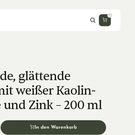
de, glättende 
it weißer Kaolin-
 und Zink – 200 ml
In den Warenkorb