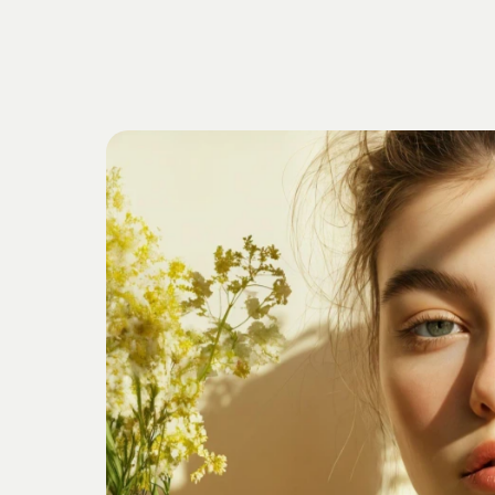
Getrieben
v
Verankert
i