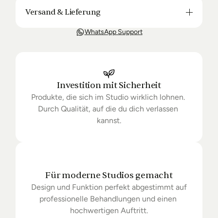
Versand & Lieferung
Unsere Lieferung ist in der Regel in 3-8 Tagen bei 
WhatsApp Support
Dir. Nach Bestellung halten wir Sie über den Status 
Ihrer Bestellung auf dem Laufenden. Sofern wir 
keine Produkte mehr auf Lager haben kann sich die 
Lieferung unter Umständen um einige Tage 
verzögern.
Investition mit Sicherheit
Produkte, die sich im Studio wirklich lohnen. 
Durch Qualität, auf die du dich verlassen 
kannst.
Für moderne Studios gemacht
Design und Funktion perfekt abgestimmt auf 
professionelle Behandlungen und einen 
hochwertigen Auftritt.