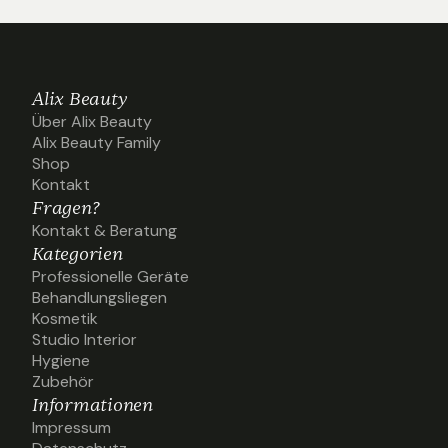
Alix Beauty
Über Alix Beauty
Über Alix Beauty
Alix Beauty Family
Alix Beauty Family
Shop
Shop
Kontakt
Kontakt
Fragen?
Kontakt & Beratung
Kontakt & Beratung
Kategorien
Professionelle Geräte
Professionelle Geräte
Behandlungsliegen
Behandlungsliegen
Kosmetik
Kosmetik
Studio Interior
Studio Interior
Hygiene
Hygiene
Zubehör
Zubehör
Informationen
Impressum
Impressum