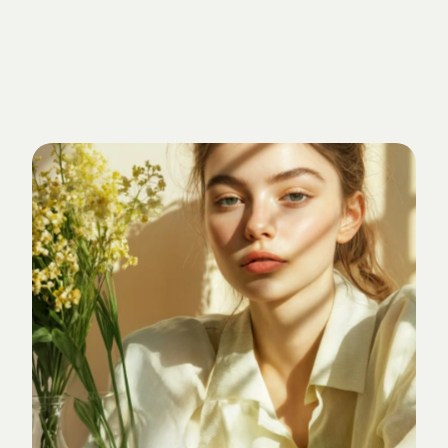
Getrieben
von
Standards.
Verankert
im
Studio-Alltag.