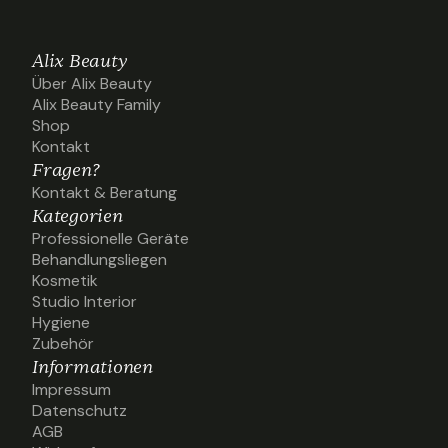
Alix Beauty
Über Alix Beauty
Über Alix Beauty
Alix Beauty Family
Alix Beauty Family
Shop
Shop
Kontakt
Kontakt
Fragen?
Kontakt & Beratung
Kontakt & Beratung
Kategorien
Professionelle Geräte
Professionelle Geräte
Behandlungsliegen
Behandlungsliegen
Kosmetik
Kosmetik
Studio Interior
Studio Interior
Hygiene
Hygiene
Zubehör
Zubehör
Informationen
Impressum
Impressum
Datenschutz
Datenschutz
AGB