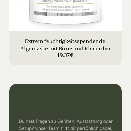
Extrem feuchtigkeitsspendende 
Algemaske mit Birne und Rhabarber
19.37€
Dein
Studio
Unser
Support
Du hast Fragen zu Geräten, Ausstattung oder
Setup? Unser Team hilft dir persönlich dabei,