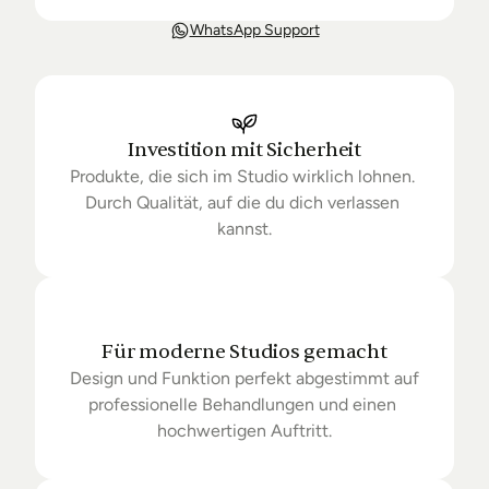
Unsere Lieferung ist in der Regel in 3-8 Tagen bei 
WhatsApp Support
Dir. Nach Bestellung halten wir Sie über den Status 
Ihrer Bestellung auf dem Laufenden. Sofern wir 
keine Produkte mehr auf Lager haben kann sich die 
Lieferung unter Umständen um einige Tage 
verzögern.
Investition mit Sicherheit
Produkte, die sich im Studio wirklich lohnen. 
Durch Qualität, auf die du dich verlassen 
kannst.
Für moderne Studios gemacht
Design und Funktion perfekt abgestimmt auf 
professionelle Behandlungen und einen 
hochwertigen Auftritt.