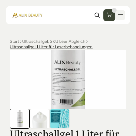
Start
Ultraschallgel, SKU Leer Abgleich
Start
Ultraschallgel 1 Liter für Laserbehandlungen
Unternehmen
Shop
Kosmetik
Collections
Einrichtung Studio
Alix Beauty
Contact
Support
Desinfektion
Ästhetik
FAQs
Luxmer
Orders & Returns
Ultraschallgel 1 Liter für 