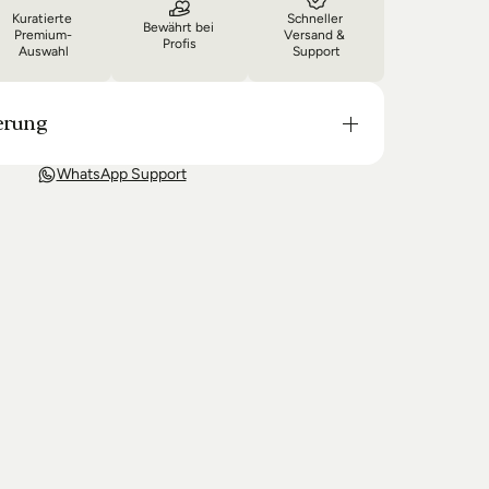
Kuratierte 
Schneller 
Bewährt bei 
Premium-
Versand & 
Profis
Auswahl
Support
erung
t in der Regel in 3-8 Tagen bei Dir. Nach 
WhatsApp Support
wir Sie über den Status Ihrer Bestellung auf dem 
 wir keine Produkte mehr auf Lager haben kann 
g unter Umständen um einige Tage verzögern.