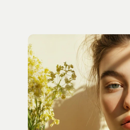
Getrieben
v
Verankert
i