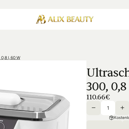
 0,8 l, 60 W
Ultrasc
300, 0,8
110.66€
Kostenl