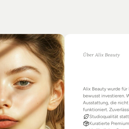
on
Standards.
m
Studio-Alltag.
Über Alix Beauty
Klare
Au
Starke
E
Alix Beauty wurde für 
bewusst investieren. W
Ausstattung, die nicht 
funktioniert. Zuverläs
Studioqualität statt
Kuratierte Premiu